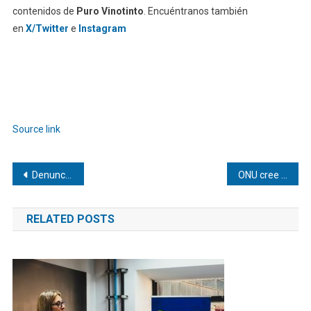
contenidos de
Puro Vinotinto
. Encuéntranos también
en
X/Twitter
e
Instagram
Source link
Navegación
Denuncian deterioro de salud de presos vinculados a supuesto grupo terrorista
ONU cree que con respeto a los derechos, Venezuela se recuperará
de
RELATED POSTS
entradas