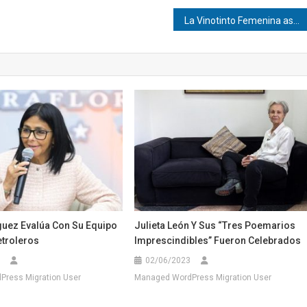
La Vinotinto Femenina asegura la repesca mundialista
guez Evalúa Con Su Equipo
Julieta León Y Sus “Tres Poemarios
etroleros
Imprescindibles” Fueron Celebrados
02/06/2023
ress Migration User
Managed WordPress Migration User