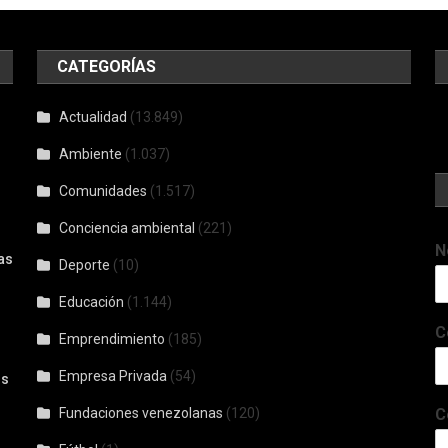
CATEGORÍAS
Actualidad
(13.849)
Ambiente
(1.037)
Comunidades
(1.517)
Conciencia ambiental
(221)
N
as
Deporte
(10)
Educación
(1.144)
C
Emprendimiento
(185)
Empresa Privada
(54)
os
Fundaciones venezolanas
(120)
C