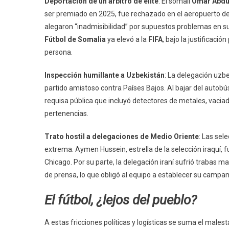
Deportación de un árbitro de élite
: El somalí
Omar Abdul
ser premiado en 2025, fue rechazado en el aeropuerto d
alegaron “inadmisibilidad” por supuestos problemas en s
Fútbol de Somalia
ya elevó a la
FIFA
, bajo la justificaci
persona.
Inspección humillante a Uzbekistán
: La delegación uz
partido amistoso contra Países Bajos. Al bajar del autobú
requisa pública que incluyó detectores de metales, vaciad
pertenencias.
Trato hostil a delegaciones de Medio Oriente
: Las sel
extrema. Aymen Hussein, estrella de la selección iraquí, 
Chicago. Por su parte, la delegación iraní sufrió trabas 
de prensa, lo que obligó al equipo a establecer su campa
El fútbol, ¿lejos del pueblo?
A estas fricciones políticas y logísticas se suma el males