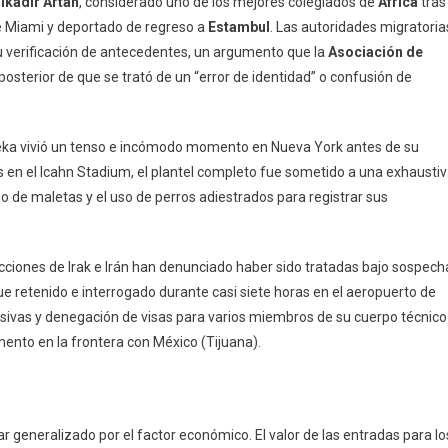
kadir Artan
, considerado uno de los mejores colegiados de
África
tras
e Miami y deportado de regreso a
Estambul
. Las autoridades migratoria
u verificación de antecedentes, un argumento que la
Asociación de
ón posterior de que se trató de un “error de identidad” o confusión de
beka vivió un tenso e incómodo momento en Nueva York antes de su
s en el Icahn Stadium, el plantel completo fue sometido a una exhausti
o de maletas y el uso de perros adiestrados para registrar sus
ecciones de Irak e Irán han denunciado haber sido tratadas bajo sospech
fue retenido e interrogado durante casi siete horas en el aeropuerto de
masivas y denegación de visas para varios miembros de su cuerpo técnico
mento en la frontera con México (Tijuana).
tar generalizado por el factor económico. El valor de las entradas para lo