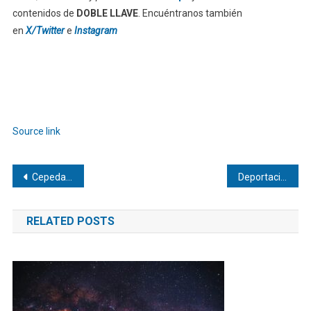
contenidos de
DOBLE LLAVE
. Encuéntranos también
en
X/Twitter
e
Instagram
Source link
Navegación
Cepeda denuncia supuesto plan de «autoatentado» contra De la Espriella
Deportaciones, requisas y precios empañan la previa del Mundial
de
RELATED POSTS
entradas