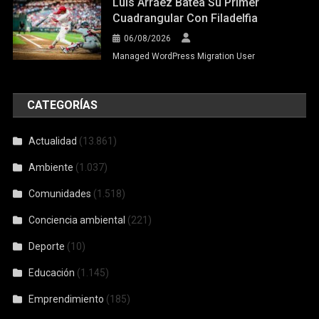
Luis Arráez Batea Su Primer
Cuadrangular Con Filadelfia
06/08/2026
Managed WordPress Migration User
CATEGORÍAS
Actualidad
(13.861)
Ambiente
(1.037)
Comunidades
(1.518)
Conciencia ambiental
(221)
Deporte
(10)
Educación
(1.145)
Emprendimiento
(185)