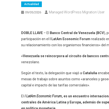
Actualidad
Managed WordPress Migration User
09/05/2026
DOBLE LLAVE
– El
Banco Central de Venezuela (BCV
), 
participación en el
I LatAm Economic Forum
realizado e
su relacionamiento con los organismos financieros» del m
«Venezuela se reincorpora al circuito de bancos cent
venezolano.
Según el texto, la delegación que viajó a
Cataluña
encabez
mesas de trabajo sobre asuntos como «aranceles y geoeco
capital e impacto de las tarifas comerciales».
El
I LatAm Economic Forum
, es un encuentro internaci
centrales de América Latina y Europa, además de sup
en política monetaria
.