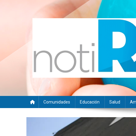
Saltar
al
contenido
Noti RSE
Noticias con sentido responsable
Comunidades
Educación
Salud
Am