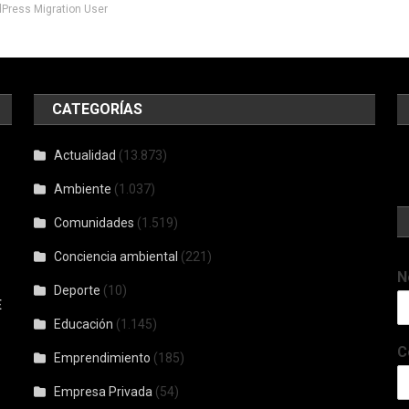
ress Migration User
CATEGORÍAS
Actualidad
(13.873)
Ambiente
(1.037)
Comunidades
(1.519)
Conciencia ambiental
(221)
N
Deporte
(10)
E
Educación
(1.145)
C
Emprendimiento
(185)
Empresa Privada
(54)