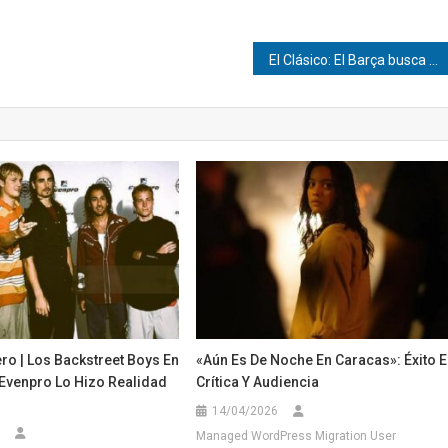
El Clásico: El Barça busca el título ante un Madrid en crisis
ro | Los Backstreet Boys En
«Aún Es De Noche En Caracas»: Éxito 
¡Evenpro Lo Hizo Realidad
Crítica Y Audiencia
14/04/2026
Managed WordPress Migration User