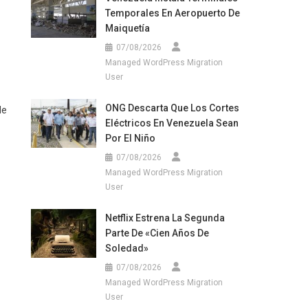
Temporales En Aeropuerto De
Maiquetía
07/08/2026
Managed WordPress Migration
User
ONG Descarta Que Los Cortes
de
Eléctricos En Venezuela Sean
Por El Niño
07/08/2026
Managed WordPress Migration
User
Netflix Estrena La Segunda
Parte De «Cien Años De
Soledad»
07/08/2026
Managed WordPress Migration
User