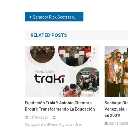
Navegación
Senador Rick Scott repudió la muerte del preso político Víctor Hugo Quero
de
RELATED POSTS
entradas
Fundación Traki Y Antonio Chambra
Santiago Ote
Brouri: Transformando La Educación
Venezuela: 
En 2001!
01/05/2026
08/01/2025
Managed WordPress Migration User