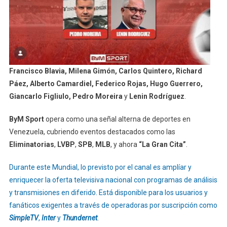
Francisco Blavia, Milena Gimón, Carlos Quintero, Richard
Páez, Alberto Camardiel, Federico Rojas, Hugo Guerrero,
Giancarlo Figliulo, Pedro Moreira
y
Lenin Rodríguez
.
ByM Sport
opera como una señal alterna de deportes en
Venezuela, cubriendo eventos destacados como las
Eliminatorias
,
LVBP
,
SPB
,
MLB
, y ahora
“La Gran Cita”
.
Durante este Mundial, lo previsto por el canal es amplíar y
enriquecer la oferta televisiva nacional con programas de análisis
y transmisiones en diferido. Está disponible para los usuarios y
fanáticos exigentes a través de operadoras por suscripción como
SimpleTV
,
Inter
y
Thundernet
.