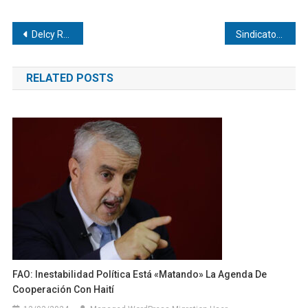
Navegación
Delcy Rodríguez regresa con «proyectos» tras su visita a la India y Turquía
Sindicatos piden cronograma para elecciones en Venezuela
de
RELATED POSTS
entradas
FAO: Inestabilidad Política Está «matando» La Agenda De
Cooperación Con Haití