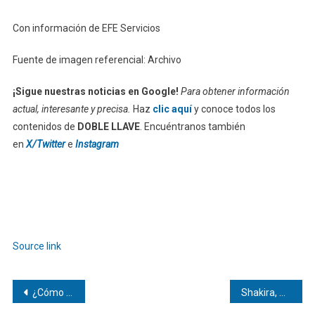
Con información de EFE Servicios
Fuente de imagen referencial: Archivo
¡Sigue nuestras noticias en Google!
Para obtener información
actual, interesante y precisa.
Haz
clic aquí
y conoce todos los
contenidos de
DOBLE LLAVE
. Encuéntranos también
en
X/Twitter
e
Instagram
Source link
Navegación
¿Cómo la orina puede convertirse en fertilizante? Wasted tiene la respuesta
Shakira, Maná y Danny Ocean encienden la inauguración del Mundial