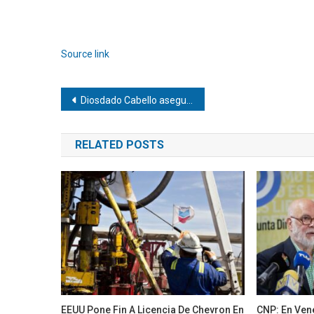
Source link
Navegación
Diosdado Cabello asegura que más de 28.000 policías fueron procesados en Venezuela
de
RELATED POSTS
entradas
EEUU Pone Fin A Licencia De Chevron En
CNP: En Ven