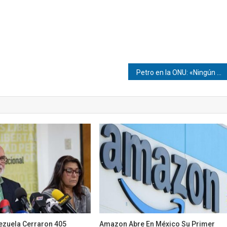
Petro en la ONU: «Ningún país debe ser bloqueado. Ni Irán, ni Cuba, ni Venezuela»
ezuela Cerraron 405
Amazon Abre En México Su Primer