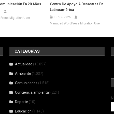
omunicación En 20 Años
Centro De Apoyo A Desastres En
Latinoamérica
13/02/2025
ress Migration User
Managed WordPress Migration User
CATEGORÍAS
Actualidad
(13.857)
Ambiente
(1.037)
Comunidades
(1.518)
Conciencia ambiental
(221)
N
Deporte
(10)
Educación
(1.145)
s