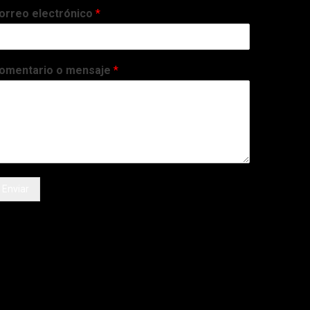
orreo electrónico
*
omentario o mensaje
*
Enviar