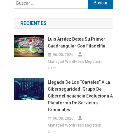
Buscar:
RECIENTES
Luis Arráez Batea Su Primer
Cuadrangular Con Filadelfia
06/08/2026
Managed WordPress Migration
User
Llegada De Los “carteles” A La
Ciberseguridad: Grupo De
Ciberdelincuencia Evoluciona A
Plataforma De Servicios
Criminales
l
06/08/2026
Managed WordPress Migration
User