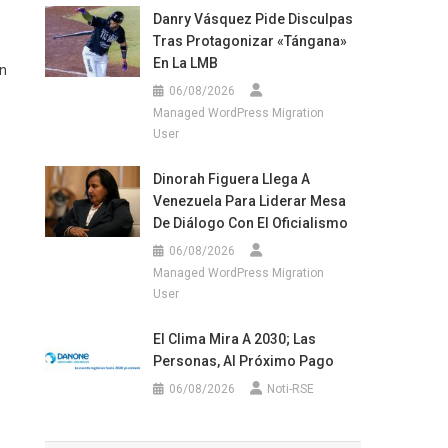
Danry Vásquez Pide Disculpas
Tras Protagonizar «tángana»
En La LMB
n
06/08/2026
Managed WordPress Migration
User
Dinorah Figuera Llega A
Venezuela Para Liderar Mesa
De Diálogo Con El Oficialismo
06/08/2026
Managed WordPress Migration
User
El Clima Mira A 2030; Las
Personas, Al Próximo Pago
06/08/2026
Noti-RSE