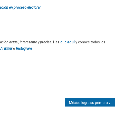
pación en proceso electoral
ción actual, interesante y precisa.
Haz
clic aquí
y conoce todos los
/Twitter
e
Instagram
México logra su primera victoria en una inauguración del Mundial