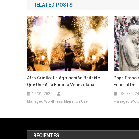
RELATED POSTS
entradas
Afro Criollo: La Agrupación Bailable
Papa Franci
Que Une A La Familia Venezolana
Funeral De L
17/01/2024
03/04/2024
Managed WordPress Migration User
Managed WordP
RECIENTES