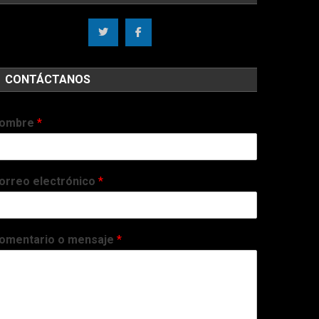
CONTÁCTANOS
ombre
*
orreo electrónico
*
omentario o mensaje
*