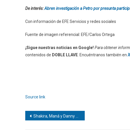
De interés:
Abren investigación a Petro por presunta partici
Con información de EFE Servicios y redes sociales
Fuente de imagen referencial: EFE/Carlos Ortega
¡Sigue nuestras noticias en Google!
Para obtener informa
contenidos de
DOBLE LLAVE
. Encuéntranos también en
X
Source link
Navegación
Shakira, Maná y Danny Ocean encienden la inauguración del Mundial
de