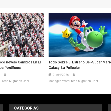
sco Reveló Cambios En El
Todo Sobre El Estreno De «Super Mari
os Pontífices
Galaxy: La Película»
01/04/2026
ress Migration User
Managed WordPress Migration User
CATEGORÍAS