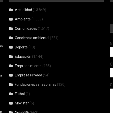
Actualidad
(13.849)
Ambiente
(1.037)
Comunidades
(1.517)
Conciencia ambiental
(221)
N
as
Deporte
(10)
Educación
(1.144)
C
Emprendimiento
(185)
Empresa Privada
(54)
os
Fundaciones venezolanas
(120)
C
Fútbol
(1)
Movistar
(6)
De
Noti-RSE
(663)