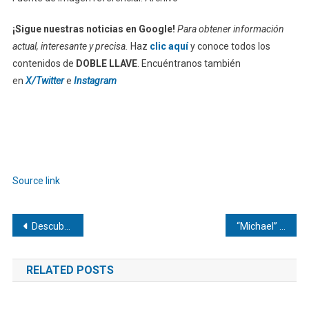
¡Sigue nuestras noticias en Google!
Para obtener información
actual, interesante y precisa.
Haz
clic aquí
y conoce todos los
contenidos de
DOBLE LLAVE
. Encuéntranos también
en
X/Twitter
e
Instagram
Source link
Navegación
Descubre las mejores manualidades para niños de 8 a 12 años
“Michael” recupera el primer lugar de la taquilla global
de
RELATED POSTS
entradas