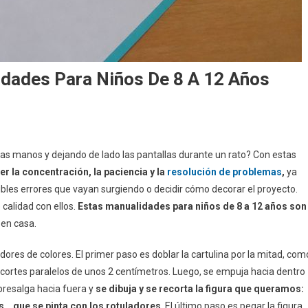
dades Para Niños De 8 A 12 Años
 las manos y dejando de lado las pantallas durante un rato? Con estas
er la concentración, la paciencia y la
resolución de problemas
,
ya
sibles errores que vayan surgiendo o decidir cómo decorar el proyecto.
calidad con ellos.
Estas manualidades para niños de 8 a 12 años son
 en casa.
adores de colores. El primer paso es doblar la cartulina por la mitad, com
s cortes paralelos de unos 2 centímetros. Luego, se empuja hacia dentro
bresalga hacia fuera y
se dibuja y se recorta la figura que queramos:
s… que se pinta con los rotuladores
. El último paso es pegar la figura