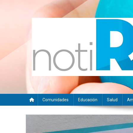
Saltar
al
contenido
Noti RSE
Noticias con sentido responsable
Comunidades
Educación
Salud
Am