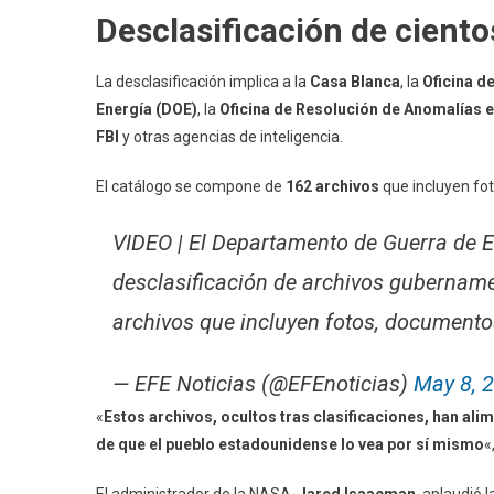
Desclasificación de ciento
La desclasificación implica a la
Casa Blanca
, la
Oficina d
Energía (DOE)
, la
Oficina de Resolución de Anomalías 
FBI
y otras agencias de inteligencia.
El catálogo se compone de
162 archivos
que incluyen fo
VIDEO | El Departamento de Guerra de E
desclasificación de archivos gubername
archivos que incluyen fotos, documento
— EFE Noticias (@EFEnoticias)
May 8, 
«
Estos archivos, ocultos tras clasificaciones, han al
de que el pueblo estadounidense lo vea por sí mismo
«
El administrador de la NASA,
Jared Isaacman
, aplaudió l