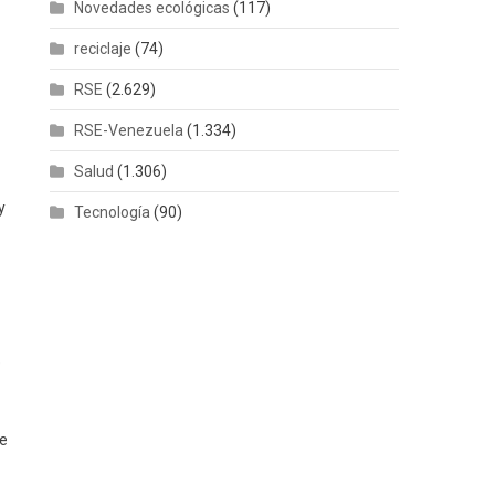
Novedades ecológicas
(117)
reciclaje
(74)
RSE
(2.629)
RSE-Venezuela
(1.334)
Salud
(1.306)
y
Tecnología
(90)
e
te