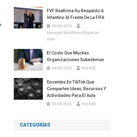
FVF Reafirma Su Respaldo A
Infantino Al Frente De La FIFA
e
08/08/2026
Managed WordPress Migration
User
El Costo Que Muchas
Organizaciones Subestiman
08/08/2026
Noti-RSE
Docentes En TikTok Que
h
Comparten Ideas, Recursos Y
Actividades Para El Aula
08/08/2026
Noti-RSE
CATEGORÍAS