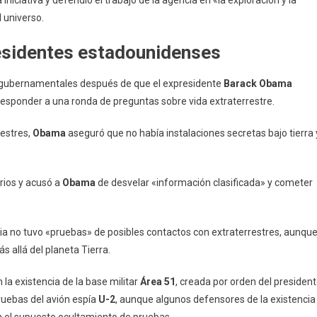
 universo.
esidentes estadounidenses
s gubernamentales después de que el expresidente
Barack Obama
esponder a una ronda de preguntas sobre vida extraterrestre.
restres,
Obama
aseguró que no había instalaciones secretas bajo tierra 
rios y acusó a
Obama
de desvelar «información clasificada» y cometer
a no tuvo «pruebas» de posibles contactos con extraterrestres, aunqu
s allá del planeta Tierra.
a existencia de la base militar
Área 51
, creada por orden del presiden
ruebas del avión espía
U-2
, aunque algunos defensores de la existencia
on el supuesto ocultamiento de pruebas.