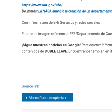
https://www.war.gov/ufo/
De interés:
La NASA anunció la creación de un departamento 
Con información de EFE Servicios y redes sociales
Fuente de imagen referencial: EFE/Departamento de Gue
¡Sigue nuestras noticias en Google!
Para obtener informa
contenidos de
DOBLE LLAVE
. Encuéntranos también en
X
Source link
Navegación
Marco Rubio despierta rumores presidenciales tras rueda de prensa en la Casa Blanca
de