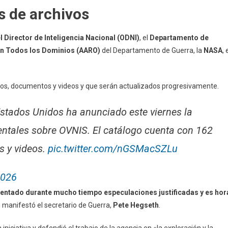
s de archivos
el Director de Inteligencia Nacional (ODNI)
, el
Departamento de
en Todos los Dominios (AARO)
del Departamento de Guerra, la
NASA
, 
tos, documentos y videos y que serán actualizados progresivamente.
stados Unidos ha anunciado este viernes la
ntales sobre OVNIS. El catálogo cuenta con 162
s y videos.
pic.twitter.com/nGSMacSZLu
2026
imentado durante mucho tiempo especulaciones justificadas y es hor
, manifestó el secretario de Guerra,
Pete Hegseth
.
a iniciativa y defendió el trabajo de la agencia en «la exploración y la