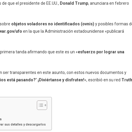
s de que el presidente de EE.UU.,
Donald Trump
, anunciara en febrero
 sobre
objetos voladores no identificados (ovnis)
y posibles formas d
war.gov/ufo
en la que la Administración estadounidense «publicará
 primera tanda afirmando que este es un «
esfuerzo por lograr una
on ser transparentes en este asunto, con estos nuevos documentos y
os está pasando?’ ¡Diviértanse y disfruten!
«, escribió en su red
Trut
es
rvar sus detalles y descargarlos