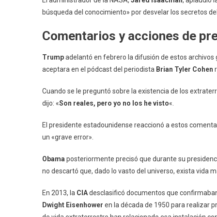
búsqueda del conocimiento» por desvelar los secretos del
Comentarios y acciones de pr
Trump
adelantó en febrero la difusión de estos archivo
aceptara en el pódcast del periodista
Brian Tyler Cohen
r
Cuando se le preguntó sobre la existencia de los extrater
dijo: «
Son reales, pero yo no los he visto
«.
El presidente estadounidense reaccionó a estos comenta
un «grave error».
Obama
posteriormente precisó que durante su presidenci
no descartó que, dado lo vasto del universo, exista vida má
En 2013, la
CIA
desclasificó documentos que confirmaban l
Dwight Eisenhower
en la década de 1950 para realizar p
de vida extraterrestre han relacionado esa instalación c