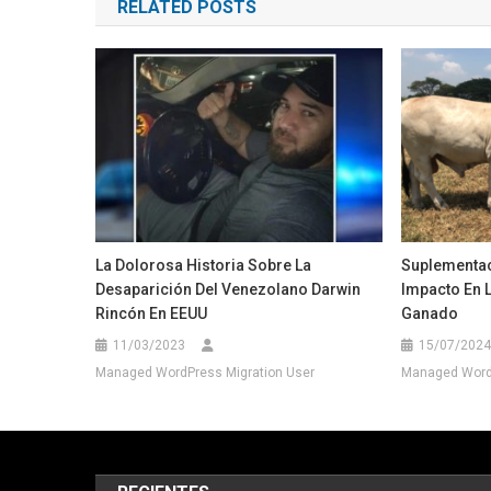
RELATED POSTS
entradas
La Dolorosa Historia Sobre La
Suplementac
Desaparición Del Venezolano Darwin
Impacto En 
Rincón En EEUU
Ganado
11/03/2023
15/07/2024
Managed WordPress Migration User
Managed WordP