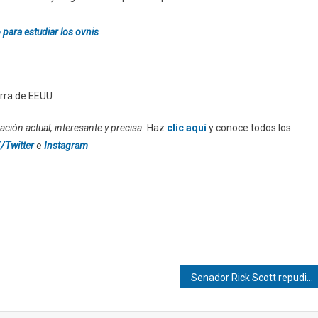
para estudiar los ovnis
rra de EEUU
ción actual, interesante y precisa.
Haz
clic aquí
y conoce todos los
/Twitter
e
Instagram
Senador Rick Scott repudió la muerte del preso político Víctor Hugo Quero