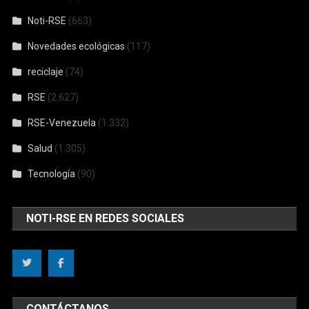
Noti-RSE
(663)
Novedades ecológicas
(117)
reciclaje
(74)
RSE
(2.627)
RSE-Venezuela
(1.332)
Salud
(1.305)
Tecnología
(90)
NOTI-RSE EN REDES SOCIALES
CONTÁCTANOS