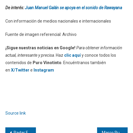
De interés:
Juan Manuel Galán se apoya en el sonido de Rawayana
Con información de medios nacionales e internacionales
Fuente de imagen referencial: Archivo
¡Sigue nuestras noticias en Google!
Para obtener información
actual, interesante y precisa
. Haz
clic aquí
y conoce todos los
contenidos de
Puro Vinotinto
. Encuéntranos también
en
X/Twitter
e
Instagram
Source link
Navegación
Radar Expok, mayo 2026, Semana 1
Marco Rubio despierta rumores presidenciales tras rueda de prensa en la Casa Blanca