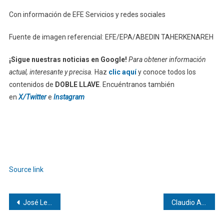
Con información de EFE Servicios y redes sociales
Fuente de imagen referencial: EFE/EPA/ABEDIN TAHERKENAREH
¡Sigue nuestras noticias en Google!
Para obtener información
actual, interesante y precisa.
Haz
clic aquí
y conoce todos los
contenidos de
DOBLE LLAVE
. Encuéntranos también
en
X/Twitter
e
Instagram
Source link
Navegación
José Leggio Cassara | petroquímica en la industria venezolana
Claudio Antonio Ramírez Soto y sus Megaproyectos de Ingeniería
de