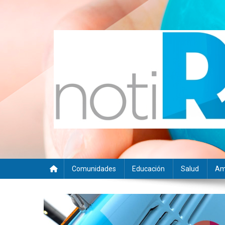
Saltar
al
contenido
Noti RSE
Noticias con sentido responsable
Comunidades
Educación
Salud
Am