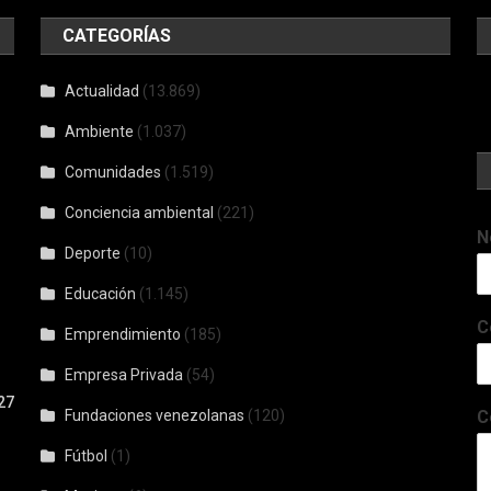
CATEGORÍAS
Actualidad
(13.869)
Ambiente
(1.037)
Comunidades
(1.519)
Conciencia ambiental
(221)
N
Deporte
(10)
Educación
(1.145)
C
Emprendimiento
(185)
Empresa Privada
(54)
27
Fundaciones venezolanas
(120)
C
Fútbol
(1)