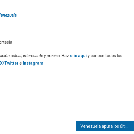
Venezuela
ortesía
ción actual, interesante y precisa
. Haz
clic aquí
y conoce todos los
X/Twitter
e
Instagram
Venezuela apura los últimos rescates una semana después de los terremotos