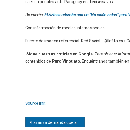
caer en penales ante Paraguay en dieciseisavos.
De interés:
El Azteca retumba con un “No están solos” para 
Con información de medios internacionales
Fuente de imagen referencial: Red Social – @lafifa.es / C
¡Sigue nuestras noticias en Google!
Para obtener informa
contenidos de
Puro Vinotinto
. Encuéntranos también en
Source link
Navegación
avanza demanda que acusa a sus redes de generar adicción en niños