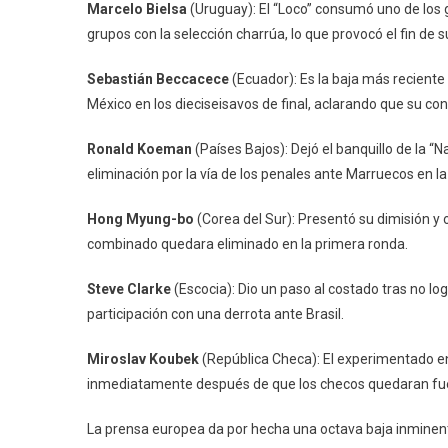
Marcelo Bielsa
(Uruguay): El “Loco” consumó uno de los 
grupos con la selección charrúa, lo que provocó el fin de 
Sebastián Beccacece
(Ecuador): Es la baja más reciente e
México en los dieciseisavos de final, aclarando que su co
Ronald Koeman
(Países Bajos): Dejó el banquillo de la
eliminación por la vía de los penales ante Marruecos en la
Hong Myung-bo
(Corea del Sur): Presentó su dimisión y o
combinado quedara eliminado en la primera ronda.
Steve Clarke
(Escocia): Dio un paso al costado tras no log
participación con una derrota ante Brasil.
Miroslav Koubek
(República Checa): El experimentado en
inmediatamente después de que los checos quedaran fuer
La prensa europea da por hecha una octava baja inminent