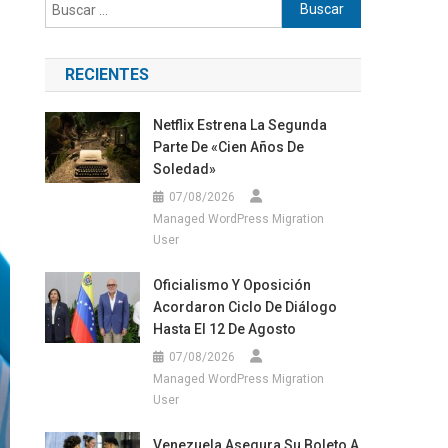
Buscar:
RECIENTES
Netflix Estrena La Segunda
Parte De «Cien Años De
Soledad»
07/08/2026
Managed WordPress Migration
User
Oficialismo Y Oposición
Acordaron Ciclo De Diálogo
Hasta El 12 De Agosto
07/08/2026
Managed WordPress Migration
User
Venezuela Asegura Su Boleto A