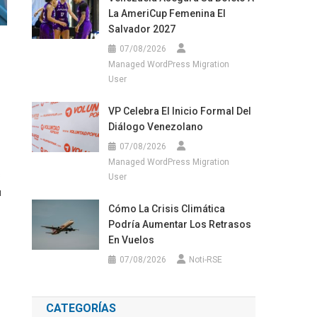
La AmeriCup Femenina El
Salvador 2027
07/08/2026
Managed WordPress Migration
User
VP Celebra El Inicio Formal Del
Diálogo Venezolano
07/08/2026
Managed WordPress Migration
s
User
u
Cómo La Crisis Climática
Podría Aumentar Los Retrasos
En Vuelos
07/08/2026
Noti-RSE
CATEGORÍAS