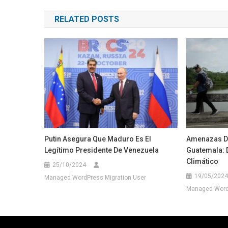
de
RELATED POSTS
entradas
Putin Asegura Que Maduro Es El
Amenazas De
Legítimo Presidente De Venezuela
Guatemala: 
Climático
25/10/2024
19/05/2024
Managed WordPress Migration User
Managed WordP