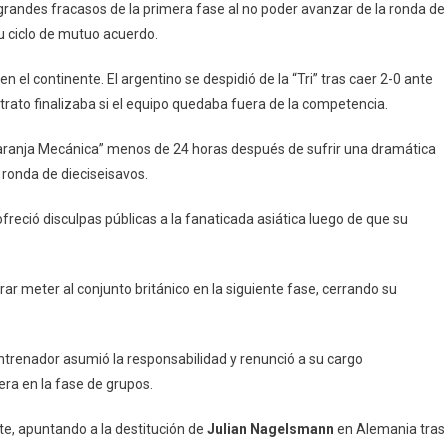
grandes fracasos de la primera fase al no poder avanzar de la ronda de
su ciclo de mutuo acuerdo.
n el continente. El argentino se despidió de la “Tri” tras caer 2-0 ante
ntrato finalizaba si el equipo quedaba fuera de la competencia.
 “Naranja Mecánica” menos de 24 horas después de sufrir una dramática
 ronda de dieciseisavos.
freció disculpas públicas a la fanaticada asiática luego de que su
rar meter al conjunto británico en la siguiente fase, cerrando su
trenador asumió la responsabilidad y renunció a su cargo
a en la fase de grupos.
e, apuntando a la destitución de
Julian Nagelsmann
en Alemania tras