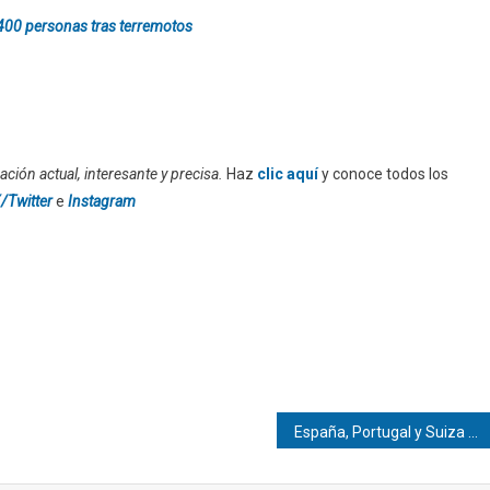
.400 personas tras terremotos
ción actual, interesante y precisa.
Haz
clic aquí
y conoce todos los
/Twitter
e
Instagram
España, Portugal y Suiza se juegan su permanencia en el Mundial