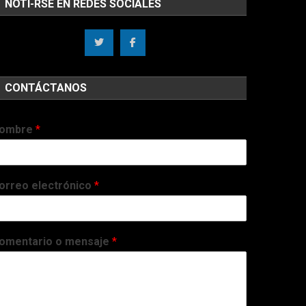
NOTI-RSE EN REDES SOCIALES
CONTÁCTANOS
ombre
*
orreo electrónico
*
omentario o mensaje
*