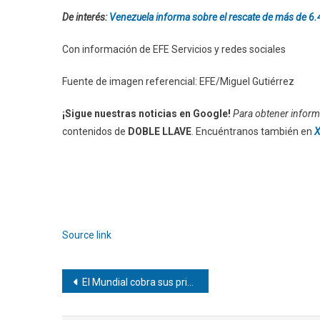
De interés:
Venezuela informa sobre el rescate de más de 6
Con información de EFE Servicios y redes sociales
Fuente de imagen referencial: EFE/Miguel Gutiérrez
¡Sigue nuestras noticias en Google!
Para obtener informa
contenidos de
DOBLE LLAVE
. Encuéntranos también en
X
Source link
Navegación
El Mundial cobra sus primeras siete víctimas en la dirección técnica
de