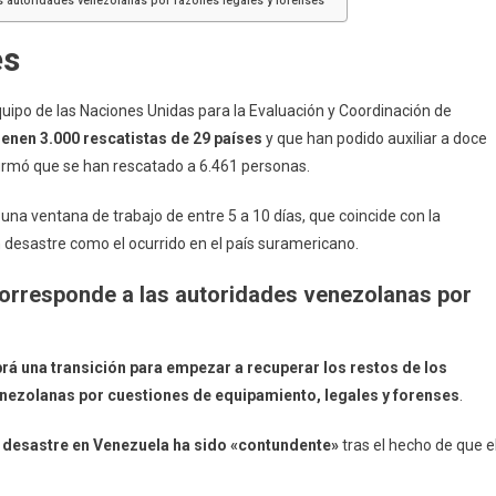
s autoridades venezolanas por razones legales y forenses
es
ipo de las Naciones Unidas para la Evaluación y Coordinación de
ienen 3.000 rescatistas de 29 países
y que han podido auxiliar a doce
afirmó que se han rescatado a 6.461 personas.
una ventana de trabajo de entre 5 a 10 días, que coincide con la
 desastre como el ocurrido en el país suramericano.
corresponde a las autoridades venezolanas por
rá una transición para empezar a recuperar los restos de los
enezolanas por cuestiones de equipamiento, legales y forenses
.
te desastre en Venezuela ha sido «contundente»
tras el hecho de que e