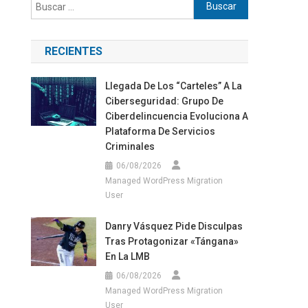
Buscar:
RECIENTES
Llegada De Los “carteles” A La
Ciberseguridad: Grupo De
Ciberdelincuencia Evoluciona A
Plataforma De Servicios
Criminales
06/08/2026
Managed WordPress Migration
User
Danry Vásquez Pide Disculpas
Tras Protagonizar «tángana»
En La LMB
06/08/2026
Managed WordPress Migration
User