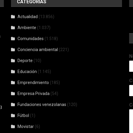
CATEGORÍAS
Actualidad
(13.856)
Ambiente
(1.037)
s
Comunidades
(1.518)
Conciencia ambiental
(221)
N
Deporte
(10)
Educación
(1.145)
C
Emprendimiento
(185)
Empresa Privada
(54)
Fundaciones venezolanas
(120)
C
l
Fútbol
(1)
Movistar
(6)