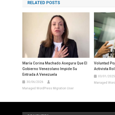
RELATED POSTS
entradas
María Corina Machado Asegura Que El
Voluntad Pop
Gobierno Venezolano Impide Su
Activista Ro
Entrada A Venezuela
03/01/2025
30/06/2026
Managed WordP
Managed WordPress Migration User