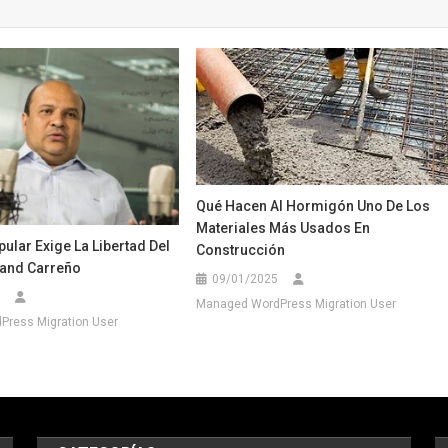
Qué Hacen Al Hormigón Uno De Los
Materiales Más Usados En
ular Exige La Libertad Del
Construcción
land Carreño
09/01/2025
Managed WordPress Migration User
ress Migration User