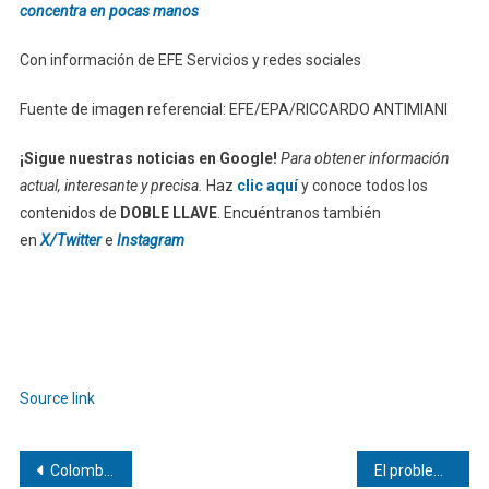
concentra en pocas manos
Con información de EFE Servicios y redes sociales
Fuente de imagen referencial: EFE/EPA/RICCARDO ANTIMIANI
¡Sigue nuestras noticias en Google!
Para obtener información
actual, interesante y precisa.
Haz
clic aquí
y conoce todos los
contenidos de
DOBLE LLAVE
. Encuéntranos también
en
X/Twitter
e
Instagram
Source link
Navegación
Colombia conquista el Estadio Azteca en su debut mundialista
El problema climático no son las personas,son millones de coches vacíos