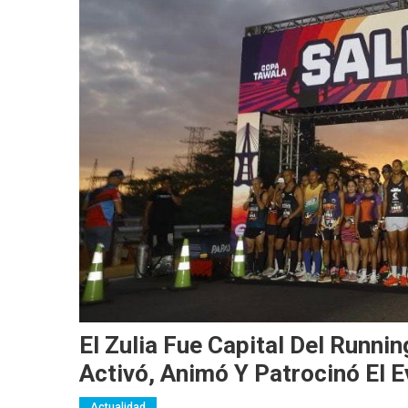
El Zulia Fue Capital Del Runni
Activó, Animó Y Patrocinó El 
Actualidad