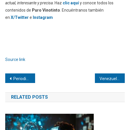
actual, interesante y precisa
. Haz
clic aquí
y conoce todos los
contenidos de
Puro Vinotinto
. Encuéntranos también
en
X/Twitter
e
Instagram
Source link
Navegación
Periodistas de Venezuela y Argentina alertan sobre exilio y alianza de ultraderecha
Venezuela y Estados Unidos evalúan la agenda energética bilateral
de
RELATED POSTS
entradas