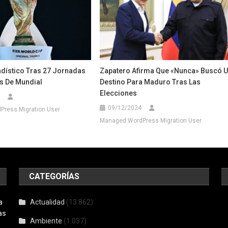
adístico Tras 27 Jornadas
Zapatero Afirma Que «nunca» Buscó 
s De Mundial
Destino Para Maduro Tras Las
Elecciones
09/12/2024
ress Migration User
Managed WordPress Migration User
CATEGORÍAS
a
Actualidad
(13.862)
as
Ambiente
(1.037)