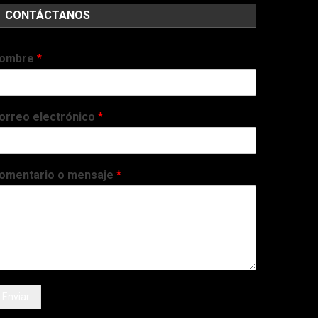
CONTÁCTANOS
ombre
*
orreo electrónico
*
omentario o mensaje
*
Enviar