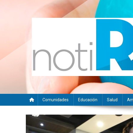
Saltar
al
contenido
Noti RSE
Noticias con sentido responsable
Comunidades
Educación
Salud
Am