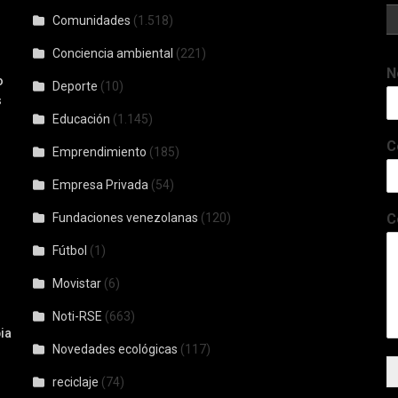
Comunidades
(1.518)
Conciencia ambiental
(221)
N
o
Deporte
(10)
s
Educación
(1.145)
C
Emprendimiento
(185)
Empresa Privada
(54)
Fundaciones venezolanas
(120)
C
Fútbol
(1)
Movistar
(6)
Noti-RSE
(663)
ia
Novedades ecológicas
(117)
reciclaje
(74)