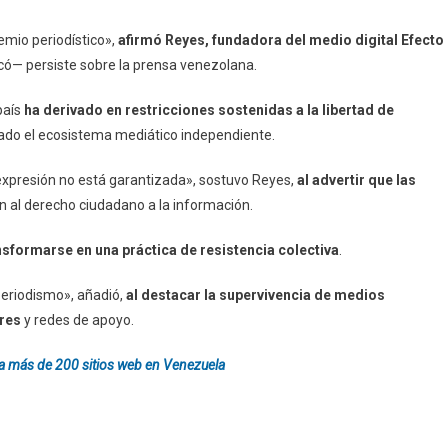
emio periodístico»,
afirmó Reyes, fundadora del medio digital Efecto
licó— persiste sobre la prensa venezolana.
país
ha derivado en restricciones sostenidas a la libertad de
itado el ecosistema mediático independiente.
e expresión no está garantizada», sostuvo Reyes,
al advertir que las
én al derecho ciudadano a la información.
nsformarse en una práctica de resistencia colectiva
.
periodismo», añadió,
al destacar la supervivencia de medios
res
y redes de apoyo.
s a más de 200 sitios web en Venezuela