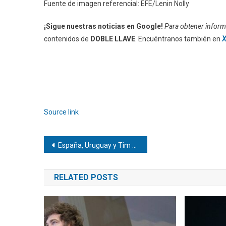
Fuente de imagen referencial: EFE/Lenin Nolly
¡Sigue nuestras noticias en Google!
Para obtener informa
contenidos de
DOBLE LLAVE
. Encuéntranos también en
X
Source link
Navegación
España, Uruguay y Tim Payne saltan a la cancha del Mundial
de
RELATED POSTS
entradas