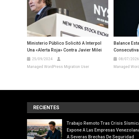
Ministerio Público Solicitó A Interpol
Balance Est
Una «alerta Roja» Contra Javier Milei
Consecutiva
25/09/2024
08/07/2026
Managed WordPress Migration User
Managed WordP
RECIENTES
Trabajo Remoto Tras Crisis Sísmic
Expone A Las Empresas Venezolan
A Severas Brechas De Seguridad