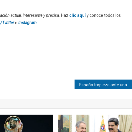
ción actual, interesante y precisa.
Haz
clic aquí
y conoce todos los
/Twitter
e
Instagram
España tropieza ante una histórica Cabo Verde en el Mundial