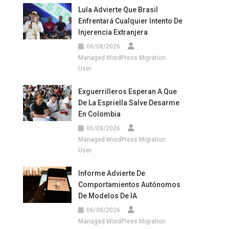
Lula Advierte Que Brasil
Enfrentará Cualquier Intento De
Injerencia Extranjera
06/08/2026
Managed WordPress Migration
User
Exguerrilleros Esperan A Que
De La Espriella Salve Desarme
En Colombia
06/08/2026
Managed WordPress Migration
User
Informe Advierte De
Comportamientos Autónomos
De Modelos De IA
06/08/2026
Managed WordPress Migration