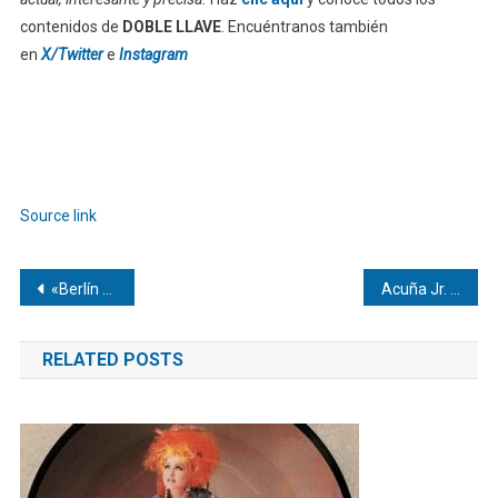
contenidos de
DOBLE LLAVE
. Encuéntranos también
en
X/Twitter
e
Instagram
Source link
Navegación
«Berlín y la Dama del Armiño» destrona los grandes éxitos de Netflix
Acuña Jr. está de regreso en el roster activo de los Bravos
de
RELATED POSTS
entradas