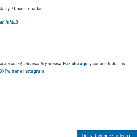
adas y 7 bases robadas.
 en la MLB
ción actual, interesante y precisa
. Haz
clic aquí
y conoce todos los
X/Twitter
e
Instagram
Delcy Rodríguez ordena investigación sobre muerte de Víctor Quero