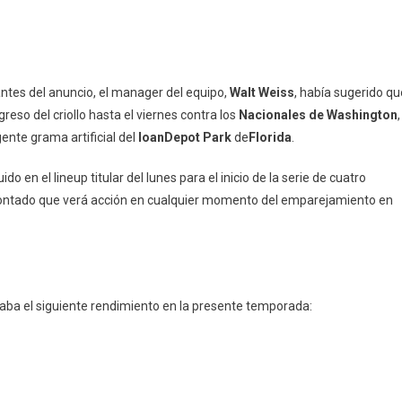
 antes del anuncio, el manager del equipo,
Walt Weiss
, había sugerido qu
reso del criollo hasta el viernes contra los
Nacionales de Washington
,
gente grama artificial del
loanDepot Park
de
Florida
.
en el lineup titular del lunes para el inicio de la serie de cuatro
contado que verá acción en cualquier momento del emparejamiento en
raba el siguiente rendimiento en la presente temporada: