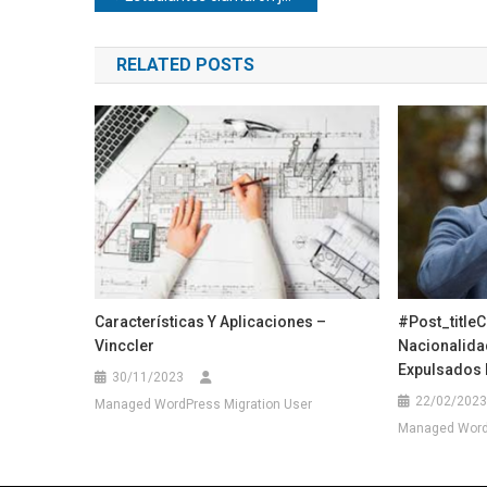
de
RELATED POSTS
entradas
Características Y Aplicaciones –
#post_titleC
Vinccler
Nacionalida
Expulsados 
30/11/2023
22/02/2023
Managed WordPress Migration User
Managed WordP