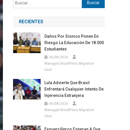
Buscar:
RECIENTES
Daños Por Sismos Ponen En
Riesgo La Educación De 18.000
Estudiantes
06/08/2026
Managed WordPress Migration
User
Lula Advierte Que Brasil
Enfrentará Cualquier Intento De
Injerencia Extranjera
06/08/2026
Managed WordPress Migration
User
Exguerrilleros Esperan A Que