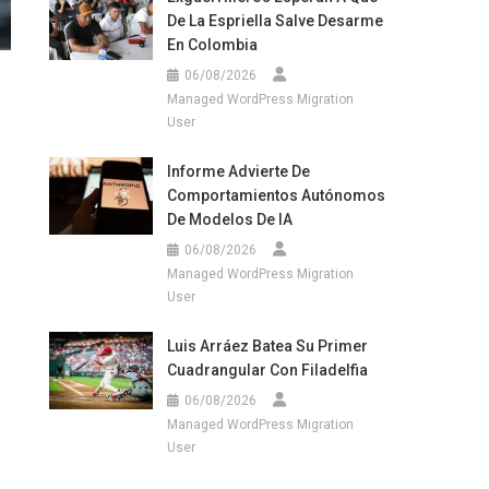
De La Espriella Salve Desarme
En Colombia
06/08/2026
Managed WordPress Migration
User
Informe Advierte De
Comportamientos Autónomos
De Modelos De IA
06/08/2026
Managed WordPress Migration
User
Luis Arráez Batea Su Primer
Cuadrangular Con Filadelfia
06/08/2026
Managed WordPress Migration
User