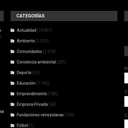
CATEGORÍAS
o
Actualidad
(13.861)
s
Ambiente
(1.037)
Comunidades
(1.518)
Conciencia ambiental
(221)
N
Deporte
(10)
Educación
(1.145)
C
Emprendimiento
(185)
Empresa Privada
(54)
ia
Fundaciones venezolanas
(120)
C
Fútbol
(1)