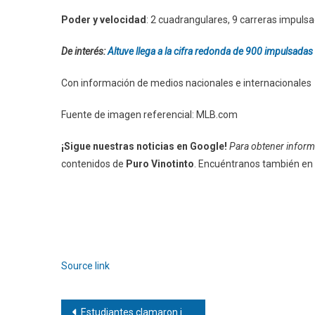
Poder y velocidad
: 2 cuadrangulares, 9 carreras impuls
De interés:
Altuve llega a la cifra redonda de 900 impulsadas
Con información de medios nacionales e internacionales
Fuente de imagen referencial: MLB.com
¡Sigue nuestras noticias en Google!
Para obtener informa
contenidos de
Puro Vinotinto
. Encuéntranos también en
Source link
Navegación
Estudiantes clamaron justicia por madre de preso político fallecido en custodia