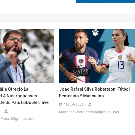
hile Ofreció La
Joao Rafael Silva Robertson: Fútbol
d A Nicaragüenses
Femenino Y Masculino
De Su País LoDoble Llave
15/04/2026
Managed WordPress Migration User
ress Migration User