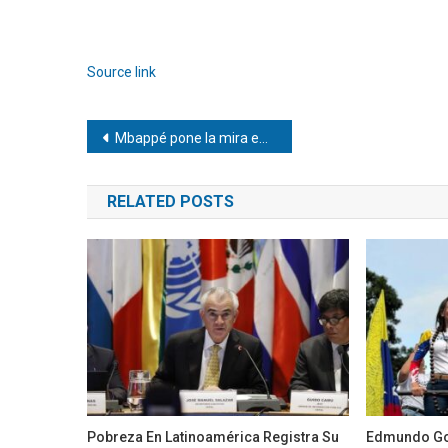
Source link
Navegación
Mbappé pone la mira en el récord goleador de Messi
de
RELATED POSTS
entradas
Pobreza En Latinoamérica Registra Su
Edmundo Go