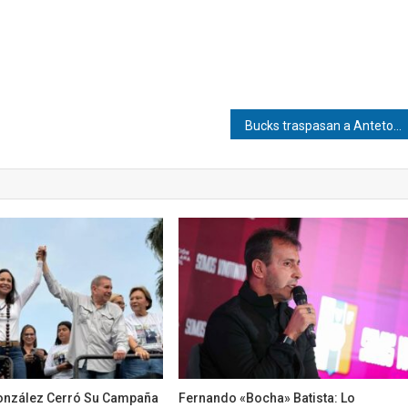
Bucks traspasan a Antetokounmpo a Miami Heat
nzález Cerró Su Campaña
Fernando «Bocha» Batista: Lo