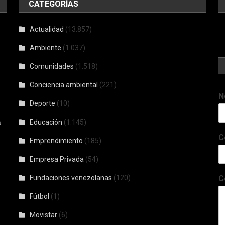
CATEGORÍAS
Actualidad
(13.857)
Ambiente
(1.037)
Comunidades
(1.518)
Conciencia ambiental
(221)
N
Deporte
(10)
Educación
(1.145)
s
C
Emprendimiento
(185)
Empresa Privada
(54)
Fundaciones venezolanas
(120)
C
Fútbol
(1)
Movistar
(6)