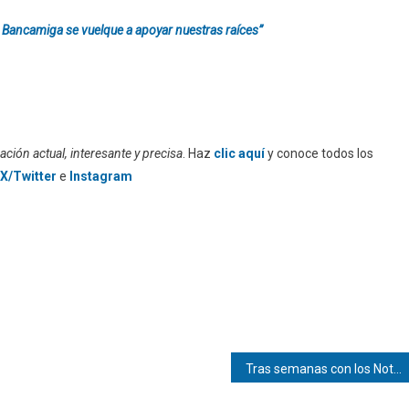
 Bancamiga se vuelque a apoyar nuestras raíces”
ción actual, interesante y precisa
. Haz
clic aquí
y conoce todos los
X/Twitter
e
Instagram
Tras semanas con los Nothing Ear (a), esto es lo que realmente merece la pena