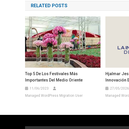
RELATED POSTS
entradas
Top 5 De Los Festivales Más
Hjalmar Jes
Importantes Del Medio Oriente
Innovación 
11/06/2023
27/05/2026
Managed WordPress Migration User
Managed WordP