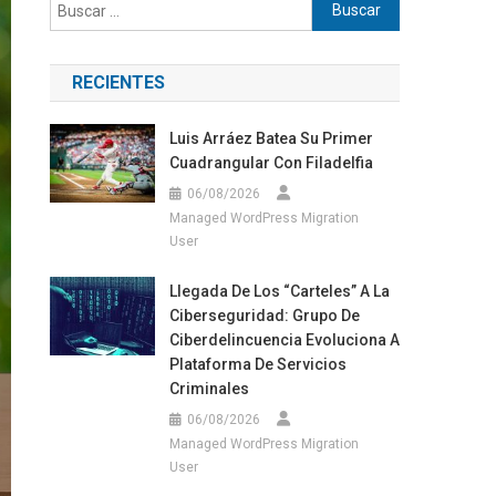
Buscar:
RECIENTES
Luis Arráez Batea Su Primer
Cuadrangular Con Filadelfia
06/08/2026
Managed WordPress Migration
User
Llegada De Los “carteles” A La
Ciberseguridad: Grupo De
Ciberdelincuencia Evoluciona A
Plataforma De Servicios
Criminales
06/08/2026
Managed WordPress Migration
User