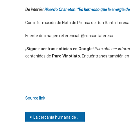
De interés:
Ricardo Chaneton: “Es hermoso que la energía de
Con información de Nota de Prensa de Ron Santa Teresa
Fuente de imagen referencial: @ronsantateresa
¡Sigue nuestras noticias en Google!
Para obtener informa
contenidos de
Puro Vinotinto
. Encuéntranos también en
Source link
Navegación
La cercanía humana de la medicina rural a pesar de las distancias
de