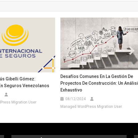
Desafíos Comunes En La Gestión De
ús Gibelli Gómez:
Proyectos De Construcción: Un Anális
En Seguros Venezolanos
Exhaustivo
08/12/2024
ress Migration User
Managed WordPress Migration User