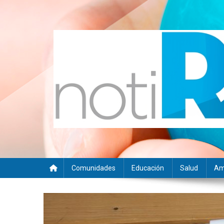
Saltar
al
contenido
Noti RSE
Noticias con sentido responsable
Comunidades
Educación
Salud
Am