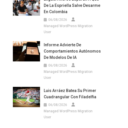
De La Espriella Salve Desarme
En Colombia
06/08/2026
Managed WordPress Migration
User
Informe Advierte De
Comportamientos Autónomos
De Modelos De IA
06/08/2026
Managed WordPress Migration
User
Luis Arráez Batea Su Primer
Cuadrangular Con Filadelfia
06/08/2026
Managed WordPress Migration
User