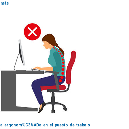
 más
e-la-ergonom%C3%ADa-en-el-puesto-de-trabajo