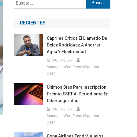
Buscar:
RECIENTES
Capriles Critica El Llamado De
Delcy Rodríguez A Ahorrar
Agua Y Electricidad
08/08/2026
Managed WordPress Migration
User
Últimos Días Para Inscripción:
Premio ESET Al Periodismo En
Ciberseguridad
08/08/2026
Managed WordPress Migration
User
Copa Airlines Tendrá Vuelos