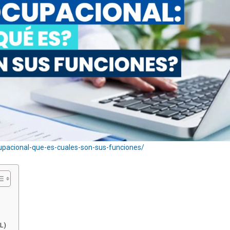
pacional-que-es-cuales-son-sus-funciones/
L)