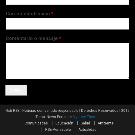
Correo electrónico
*
Comentario o mensaje
*
Enviar
Noti RSE | Noticias con sentido responsable | Derechos Reservados | 2019
|
Tema: News Portal de
Mystery Themes
.
Comunidades
Educación
Salud
Ambiente
RSE-Venezuela
Actualidad