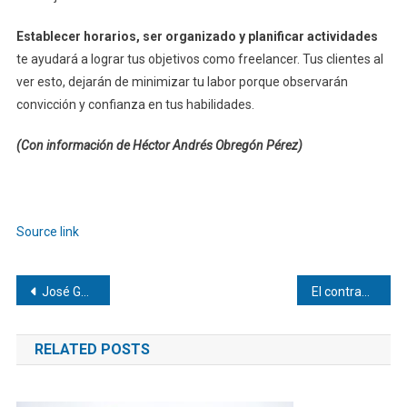
Establecer horarios, ser organizado y planificar actividades
te ayudará a lograr tus objetivos como freelancer. Tus clientes al
ver esto, dejarán de minimizar tu labor porque observarán
convicción y confianza en tus habilidades.
(Con información de Héctor Andrés Obregón Pérez)
Source link
Navegación
José Guerra propone un plan integral para superar la crisis económica
El contrabando afecta gravemente la producción nacional, advierte Conindustria
de
RELATED POSTS
entradas