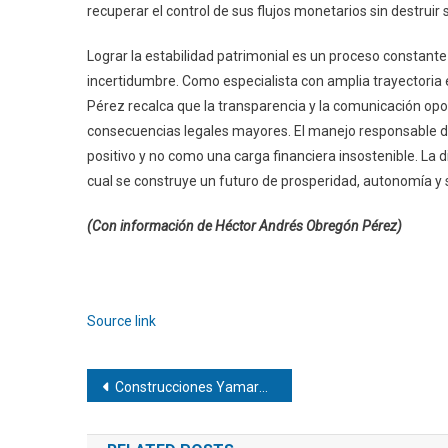
recuperar el control de sus flujos monetarios sin destruir 
Lograr la estabilidad patrimonial es un proceso consta
incertidumbre. Como especialista con amplia trayectoria 
Pérez recalca que la transparencia y la comunicación opo
consecuencias legales mayores. El manejo responsable d
positivo y no como una carga financiera insostenible. La d
cual se construye un futuro de prosperidad, autonomía y
(Con información de Héctor Andrés Obregón Pérez)
Navegación
de
Source link
entradas
Navegación
Construcciones Yamaro | Estructuras provisionales: Claves para la seguridad en las alturas
de