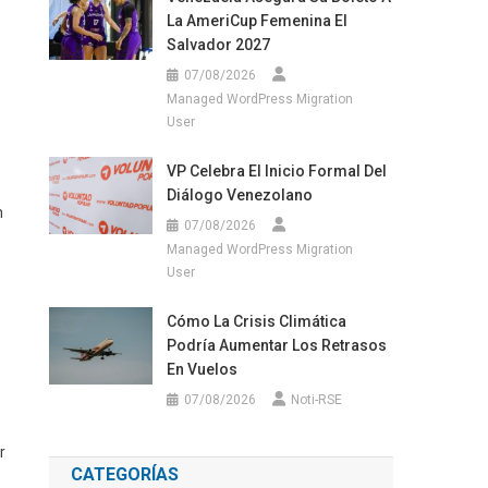
La AmeriCup Femenina El
Salvador 2027
07/08/2026
Managed WordPress Migration
User
VP Celebra El Inicio Formal Del
Diálogo Venezolano
n
07/08/2026
Managed WordPress Migration
User
Cómo La Crisis Climática
Podría Aumentar Los Retrasos
En Vuelos
07/08/2026
Noti-RSE
r
CATEGORÍAS