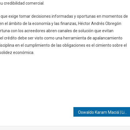
su credibilidad comercial.
nte que exige tomar decisiones informadas y oportunas en momentos de
en el ámbito de la economía y las finanzas, Héctor Andrés Obregón
rtuna con los acreedores abren canales de solución que evitan
el crédito debe ser visto como una herramienta de apalancamiento
isciplina en el cumplimiento de las obligaciones es el cimiento sobre el
 solidez económica.
Oswaldo Karam Maciá | Liderazgo inclusivo: El motor humano del éxito corporativo