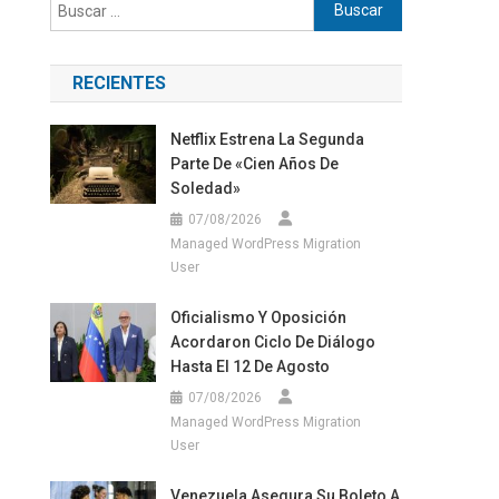
Buscar:
RECIENTES
Netflix Estrena La Segunda
Parte De «Cien Años De
Soledad»
07/08/2026
Managed WordPress Migration
User
Oficialismo Y Oposición
Acordaron Ciclo De Diálogo
Hasta El 12 De Agosto
07/08/2026
Managed WordPress Migration
User
Venezuela Asegura Su Boleto A