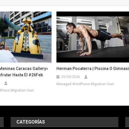
«Meninas Caracas Gallery»
Herman Pocaterra | Piscina O Gimnas
frutar Hasta El #26Feb
29/03/2026
Managed WordPress Migration User
ress Migration User
CATEGORÍAS