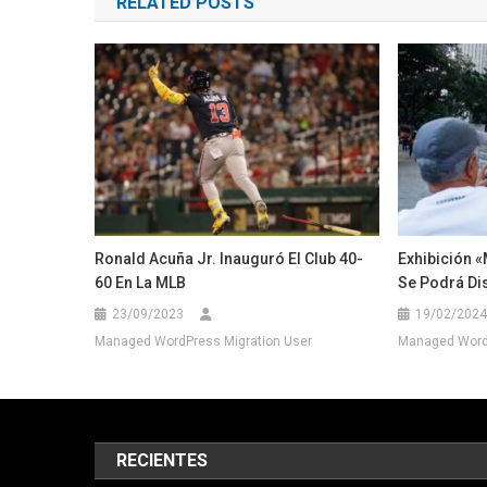
RELATED POSTS
entradas
Ronald Acuña Jr. Inauguró El Club 40-
Exhibición 
60 En La MLB
Se Podrá Dis
23/09/2023
19/02/2024
Managed WordPress Migration User
Managed WordP
RECIENTES