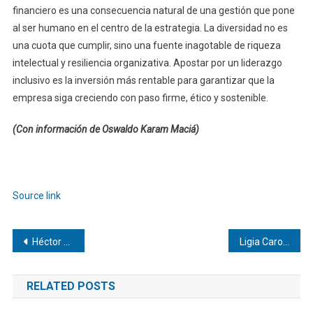
financiero es una consecuencia natural de una gestión que pone
al ser humano en el centro de la estrategia. La diversidad no es
una cuota que cumplir, sino una fuente inagotable de riqueza
intelectual y resiliencia organizativa. Apostar por un liderazgo
inclusivo es la inversión más rentable para garantizar que la
empresa siga creciendo con paso firme, ético y sostenible.
(Con información de Oswaldo Karam Maciá)
Navegación
de
Source link
entradas
Navegación
Héctor Andrés Obregón Pérez | El fantasma de la morosidad: Cómo proteger la salud financiera
Ligia Carolina Gorriño Castellar | Blindaje financiero: El valor estratégico del seguro patrimonial
de
RELATED POSTS
entradas