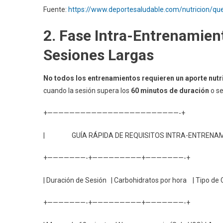
Fuente:
https://www.deportesaludable.com/nutricion/qu
2. Fase Intra-Entrenamien
Sesiones Largas
No todos los entrenamientos requieren un aporte nutr
cuando la sesión supera los
60 minutos de duración
o se
+————————————————————————-+
| GUÍA RÁPIDA DE REQUISITOS INTRA-ENTREN
+———————-+—————————+———————-+
| Duración de Sesión | Carbohidratos por hora | Tipo de 
+———————-+—————————+———————-+