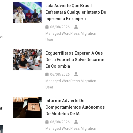
Lula Advierte Que Brasil
Enfrentará Cualquier Intento De
Injerencia Extranjera
06/08/2026
Managed WordPress Migration
va
User
Exguerrilleros Esperan A Que
De La Espriella Salve Desarme
En Colombia
06/08/2026
Managed WordPress Migration
s
User
Informe Advierte De
Comportamientos Autónomos
ar
De Modelos De IA
06/08/2026
Managed WordPress Migration