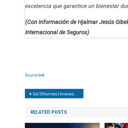
excelencia que garantice un bienestar du
(Con información de Hjalmar Jesús Gibel
Internacional de Seguros)
Navegación
de
entradas
Source link
Navegación
Sol Sthormes | Inversión del sector privado… ¡Clave para impulsar modernización de infraestructura médica y servicios asistenciales de Caracas!
de
RELATED POSTS
entradas