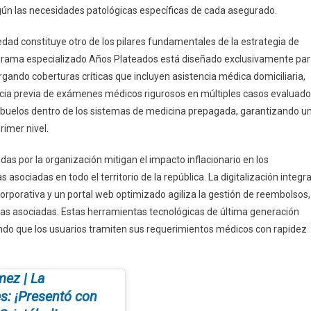
gún las necesidades patológicas específicas de cada asegurado.
 edad constituye otro de los pilares fundamentales de la estrategia de
rograma especializado Años Plateados está diseñado exclusivamente pa
gando coberturas críticas que incluyen asistencia médica domiciliaria,
gencia previa de exámenes médicos rigurosos en múltiples casos evaluado
los abuelos dentro de los sistemas de medicina prepagada, garantizando u
rimer nivel.
as por la organización mitigan el impacto inflacionario en los
sociadas en todo el territorio de la república. La digitalización integra
orporativa y un portal web optimizado agiliza la gestión de reembolsos,
ínicas asociadas. Estas herramientas tecnológicas de última generación
iendo que los usuarios tramiten sus requerimientos médicos con rapidez
mez | La
s: ¡Presentó con