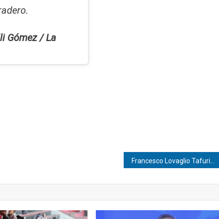
radero.
li Gómez / La
Francesco Lovaglio Tafuri | ¡Alianzas comerciales! Turismo de negocios: Dinámica e impacto en la economía global