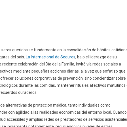
 seres queridos se fundamenta en la consolidación de hábitos cotidian
gares del país.
La Internacional de Seguros
, bajo el liderazgo de su
eciente celebración del Día de la Familia, invitó vía redes sociales a
 afectivos mediante pequeñas acciones diarias, a la vez que enfatizó que
 ofrecer soluciones corporativas de prevención, sino concientizar sobre 
tecnológicos durante las comidas, mantener rituales afectivos matutinos 
 recuerdos duraderos.
de alternativas de protección médica, tanto individuales como
nder con agilidad a las realidades económicas del entorno local. Cuando
alud accesibles y amplias redes de prestadores de servicios asistenciale
 se incrementa notablemente, reduciendo los niveles de estrés