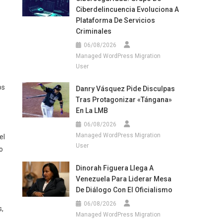
Ciberdelincuencia Evoluciona A
Plataforma De Servicios
Criminales
06/08/2026
Managed WordPress Migration
User
os
Danry Vásquez Pide Disculpas
Tras Protagonizar «tángana»
En La LMB
06/08/2026
Managed WordPress Migration
el
User
o
Dinorah Figuera Llega A
Venezuela Para Liderar Mesa
De Diálogo Con El Oficialismo
06/08/2026
s,
Managed WordPress Migration