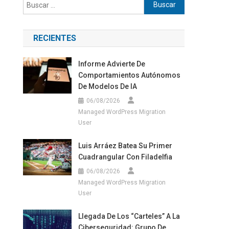
Buscar:
RECIENTES
Informe Advierte De
Comportamientos Autónomos
De Modelos De IA
06/08/2026
Managed WordPress Migration
User
Luis Arráez Batea Su Primer
Cuadrangular Con Filadelfia
06/08/2026
Managed WordPress Migration
User
Llegada De Los “carteles” A La
Ciberseguridad: Grupo De