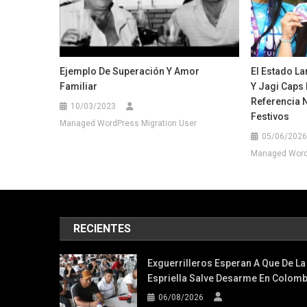
Ejemplo De Superación Y Amor
El Estado La
Familiar
Y Jagi Caps
Referencia 
10/03/2023
Festivos
Managed WordPress Migration User
05/06/2026
Managed WordP
RECIENTES
Exguerrilleros Esperan A Que De La
Espriella Salve Desarme En Colomb
06/08/2026