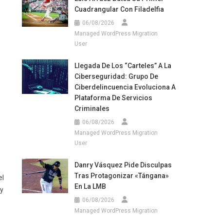
Cuadrangular Con Filadelfia
06/08/2026
Managed WordPress Migration
User
Llegada De Los “carteles” A La
Ciberseguridad: Grupo De
Ciberdelincuencia Evoluciona A
Plataforma De Servicios
Criminales
06/08/2026
Managed WordPress Migration
User
Danry Vásquez Pide Disculpas
Tras Protagonizar «tángana»
el
En La LMB
 y
06/08/2026
Managed WordPress Migration