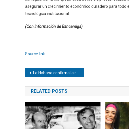
asegurar un crecimiento económico duradero para todo e
tecnológica institucional.
(Con información de Bancamiga)
Navegación
de
Source link
entradas
Navegación
La Habana confirma la reunión militar de alto rango entre Cuba y EEUU
de
RELATED POSTS
entradas