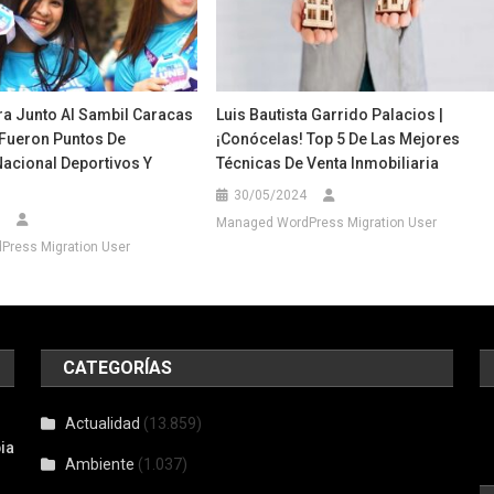
ra Junto Al Sambil Caracas
Luis Bautista Garrido Palacios |
 Fueron Puntos De
¡Conócelas! Top 5 De Las Mejores
Nacional Deportivos Y
Técnicas De Venta Inmobiliaria
30/05/2024
Managed WordPress Migration User
ress Migration User
CATEGORÍAS
Actualidad
(13.859)
ia
Ambiente
(1.037)