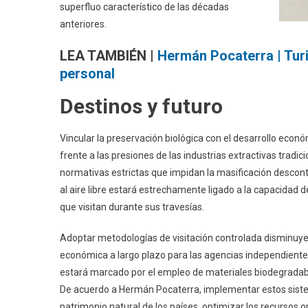
superfluo característico de las décadas
anteriores.
LEA TAMBIÉN |
Hermán Pocaterra | Turi
personal
Destinos y futuro
Vincular la preservación biológica con el desarrollo econ
frente a las presiones de las industrias extractivas tradic
normativas estrictas que impidan la masificación descontr
al aire libre estará estrechamente ligado a la capacidad d
que visitan durante sus travesías.
Adoptar metodologías de visitación controlada disminuye 
económica a largo plazo para las agencias independientes
estará marcado por el empleo de materiales biodegradable
De acuerdo a Hermán Pocaterra, implementar estos sistem
patrimonio natural de los países, optimizar los recursos