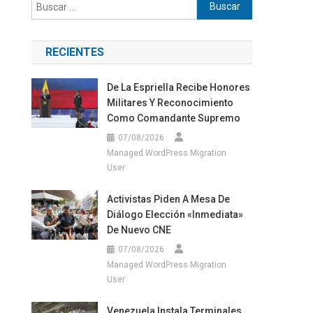
Buscar:
RECIENTES
De La Espriella Recibe Honores
Militares Y Reconocimiento
Como Comandante Supremo
07/08/2026
Managed WordPress Migration
User
Activistas Piden A Mesa De
Diálogo Elección «inmediata»
De Nuevo CNE
07/08/2026
Managed WordPress Migration
User
Venezuela Instala Terminales