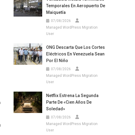
Temporales En Aeropuerto De
Maiquetía
07/08/2026
Managed WordPress Migration
User
ONG Descarta Que Los Cortes
Eléctricos En Venezuela Sean
Por El Niño
07/08/2026
Managed WordPress Migration
User
Netflix Estrena La Segunda
Parte De «Cien Años De
a
Soledad»
07/08/2026
Managed WordPress Migration
s
User