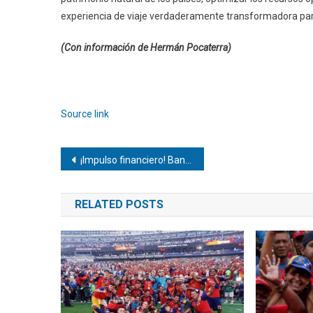
experiencia de viaje verdaderamente transformadora par
(Con información de Hermán Pocaterra)
Navegación
de
Source link
entradas
Navegación
¡Impulso financiero! Bancamiga dinamiza economía nacional con sólido repunte en soluciones de consumo y divisas
de
RELATED POSTS
entradas