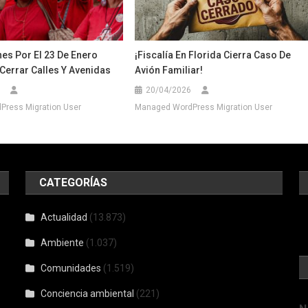
es Por El 23 De Enero
¡Fiscalía En Florida Cierra Caso De
Cerrar Calles Y Avenidas
Avión Familiar!
20/04/2026
ress Migration User
Managed WordPress Migration User
CATEGORÍAS
Actualidad
(13.873)
Ambiente
(1.037)
Comunidades
(1.519)
Conciencia ambiental
(221)