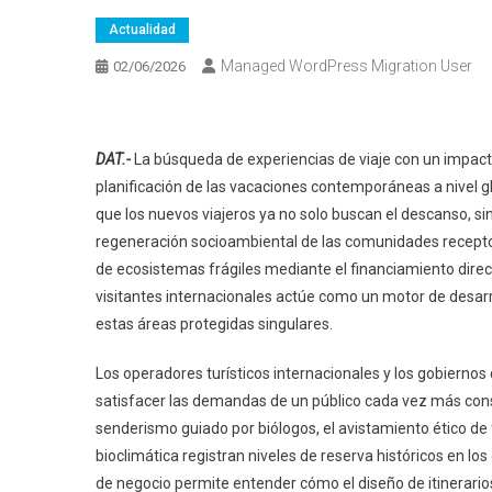
Actualidad
Managed WordPress Migration User
02/06/2026
DAT.-
La búsqueda de experiencias de viaje con un impac
planificación de las vacaciones contemporáneas a nivel glo
que los nuevos viajeros ya no solo buscan el descanso, s
regeneración socioambiental de las comunidades recepto
de ecosistemas frágiles mediante el financiamiento direc
visitantes internacionales actúe como un motor de desarr
estas áreas protegidas singulares.
Los operadores turísticos internacionales y los gobierno
satisfacer las demandas de un público cada vez más consci
senderismo guiado por biólogos, el avistamiento ético de f
bioclimática registran niveles de reserva históricos en l
de negocio permite entender cómo el diseño de itinerarios