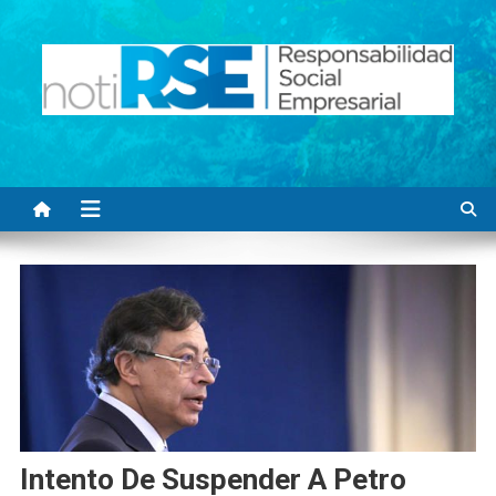
Saltar
al
contenido
Noti RSE
Noticias con sentido responsable
Intento De Suspender A Petro