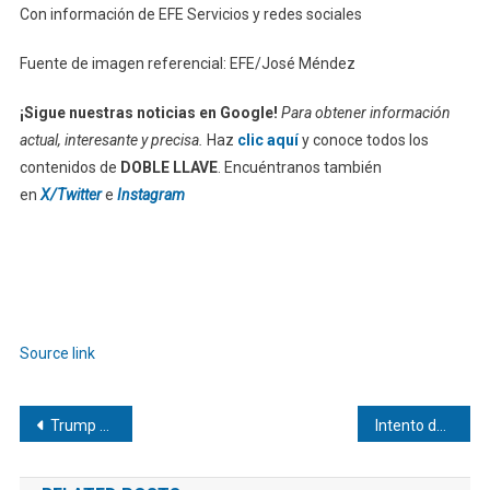
Con información de EFE Servicios y redes sociales
Fuente de imagen referencial: EFE/José Méndez
¡Sigue nuestras noticias en Google!
Para obtener información
actual, interesante y precisa.
Haz
clic aquí
y conoce todos los
contenidos de
DOBLE LLAVE
. Encuéntranos también
en
X/Twitter
e
Instagram
Source link
Navegación
Trump firma ley que destina $70.000 millones al control de la inmigración
Intento de suspender a Petro causa revuelo en Colombia a 11 días de las elecciones
de