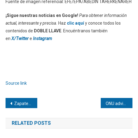
Fuente de imagen referencial: EFE/EPA/ABEDIN TAHERKENAREH
¡Sigue nuestras noticias en Google!
Para obtener información
actual, interesante y precisa.
Haz
clic aquí
y conoce todos los
contenidos de
DOBLE LLAVE
. Encuéntranos también
en
X/Twitter
e
Instagram
Source link
Navegación
Zapatero niega al juez que ejerciera influencia para favorecer a Plus Ultra
ONU advierte que las democracias en Latinoamérica están «bajo presión»
de
RELATED POSTS
entradas