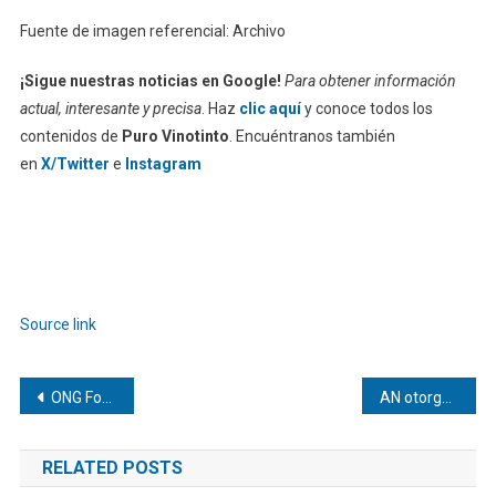
Fuente de imagen referencial: Archivo
¡Sigue nuestras noticias en Google!
Para obtener información
actual, interesante y precisa
. Haz
clic aquí
y conoce todos los
contenidos de
Puro Vinotinto
. Encuéntranos también
en
X/Twitter
e
Instagram
Source link
Navegación
ONG Foro Penal cifra en 389 el número de presos políticos en Venezuela
AN otorga segunda prórroga para postulaciones al TSJ
de
RELATED POSTS
entradas