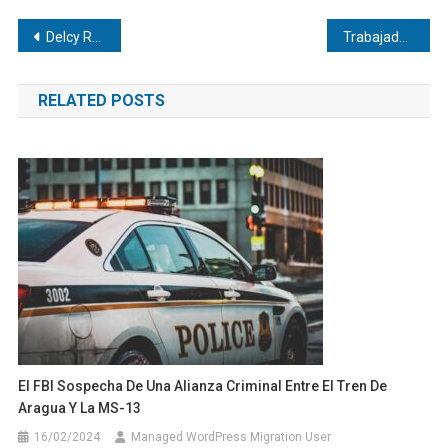
Navegación
Delcy Rodríguez apuesta por una relación «a largo plazo» con EEUU
Trabajadores exigieron ante el TSJ respuestas sobre aumento salarial
de
RELATED POSTS
entradas
El FBI Sospecha De Una Alianza Criminal Entre El Tren De
Aragua Y La MS-13
16/02/2024
Managed WordPress Migration User