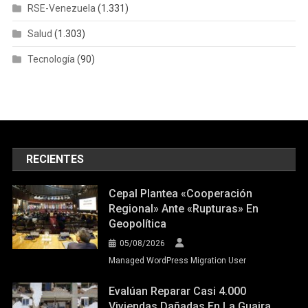
RSE-Venezuela
(1.331)
Salud
(1.303)
Tecnología
(90)
RECIENTES
Cepal Plantea «cooperación
Regional» Ante «rupturas» En
Geopolítica
05/08/2026
Managed WordPress Migration User
Evalúan Reparar Casi 4.000
Viviendas Dañadas En La Guaira