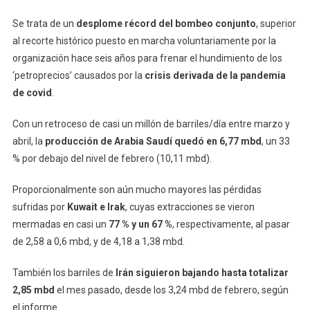
Se trata de un
desplome récord del bombeo conjunto
, superior
al recorte histórico puesto en marcha voluntariamente por la
organización hace seis años para frenar el hundimiento de los
‘petroprecios’ causados por la
crisis derivada de la pandemia
de covid
.
Con un retroceso de casi un millón de barriles/día entre marzo y
abril, la
producción de Arabia Saudí quedó en 6,77 mbd
, un 33
% por debajo del nivel de febrero (10,11 mbd).
Proporcionalmente son aún mucho mayores las pérdidas
sufridas por
Kuwait e Irak
, cuyas extracciones se vieron
mermadas en casi un
77 % y un 67 %
, respectivamente, al pasar
de 2,58 a 0,6 mbd, y de 4,18 a 1,38 mbd.
También los barriles de
Irán siguieron bajando hasta totalizar
2,85 mbd
el mes pasado, desde los 3,24 mbd de febrero, según
el informe.