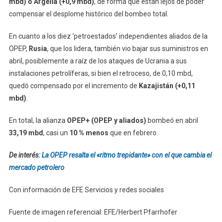
mbd) o Argelia (+0,9 mbd)
, de forma que están lejos de poder
compensar el desplome histórico del bombeo total.
En cuanto a los diez ‘petroestados’ independientes aliados de la
OPEP,
Rusia
, que los lidera, también vio bajar sus suministros en
abril, posiblemente a raíz de los ataques de Ucrania a sus
instalaciones petrolíferas, si bien el retroceso, de 0,10 mbd,
quedó compensado por el incremento de
Kazajistán (+0,11
mbd)
.
En total, la alianza
OPEP+ (OPEP y aliados)
bombeó en abril
33,19 mbd
, casi un
10 % menos
que en febrero.
De interés:
La OPEP resalta el «ritmo trepidante» con el que cambia el
mercado petrolero
Con información de EFE Servicios y redes sociales
Fuente de imagen referencial: EFE/Herbert Pfarrhofer