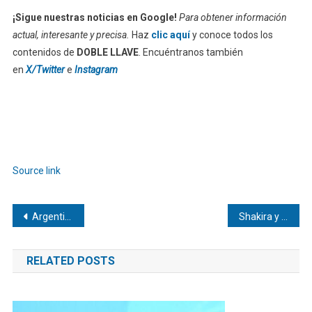
¡Sigue nuestras noticias en Google!
Para obtener información
actual, interesante y precisa.
Haz
clic aquí
y conoce todos los
contenidos de
DOBLE LLAVE
. Encuéntranos también
en
X/Twitter
e
Instagram
Source link
Navegación
Argentina envía a países de África y Europa insumos para diagnosticar hantavirus
Shakira y Burna Boy estrenan la canción del Mundial 2026
de
RELATED POSTS
entradas