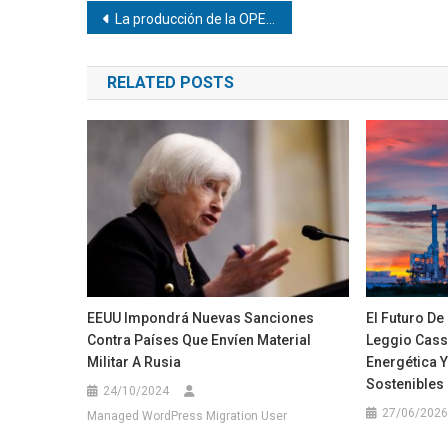
Navegación
La producción de la OPEP cae casi un 34 % por guerra en Irán
de
RELATED POSTS
entradas
EEUU Impondrá Nuevas Sanciones
El Futuro De
Contra Países Que Envíen Material
Leggio Cassa
Militar A Rusia
Energética 
Sostenibles
24/10/2024
27/06/2026
Managed WordPress Migration User