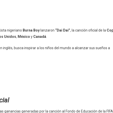
rtista nigeriano
Burna Boy
lanzaron
“Dai Dai”
, la canción oficial de la
Co
os Unidos
,
México
y
Canadá
.
en inglés, busca inspirar a los niños del mundo a alcanzar sus sueños a
cial
las ganancias generadas por la canción al Fondo de Educación de la FIFA