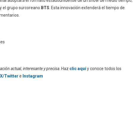
a final adoptará el formato estadounidense de un show de medio tiempo,
y el grupo surcoreano
BTS
. Esta innovación extenderá el tiempo de
amentarios.
les
ción actual, interesante y precisa
. Haz
clic aquí
y conoce todos los
X/Twitter
e
Instagram