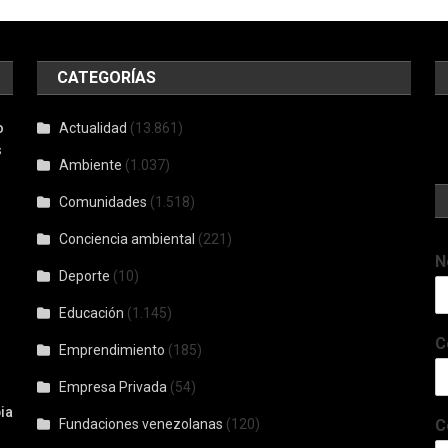
CATEGORÍAS
o
Actualidad
(13.861)
s
Ambiente
(1.037)
Comunidades
(1.518)
Conciencia ambiental
(221)
N
Deporte
(10)
Educación
(1.145)
C
Emprendimiento
(185)
Empresa Privada
(54)
ia
Fundaciones venezolanas
(120)
C