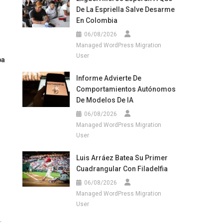
De La Espriella Salve Desarme
En Colombia
06/08/2026
Managed WordPress Migration
User
pa
Informe Advierte De
Comportamientos Autónomos
De Modelos De IA
06/08/2026
Managed WordPress Migration
User
Luis Arráez Batea Su Primer
Cuadrangular Con Filadelfia
06/08/2026
Managed WordPress Migration
User
.