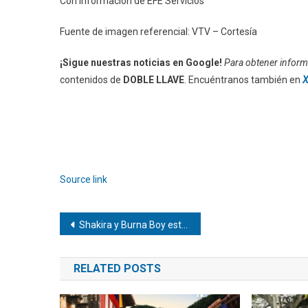
Con información de EFE Servicios
Fuente de imagen referencial: VTV – Cortesía
¡Sigue nuestras noticias en Google!
Para obtener informa
contenidos de
DOBLE LLAVE
. Encuéntranos también en
X
Source link
Navegación
Shakira y Burna Boy estrenan la canción del Mundial 2026
de
RELATED POSTS
entradas