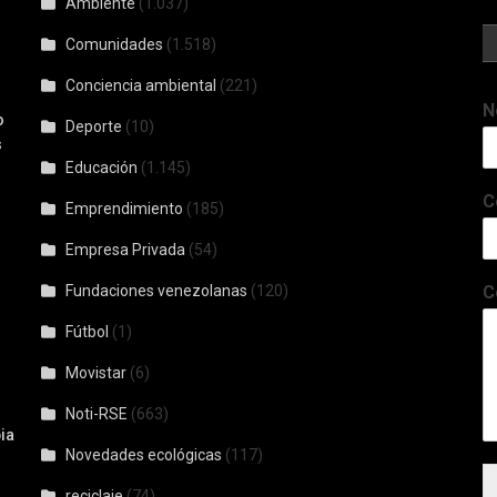
Ambiente
(1.037)
Comunidades
(1.518)
Conciencia ambiental
(221)
N
o
Deporte
(10)
s
Educación
(1.145)
C
Emprendimiento
(185)
Empresa Privada
(54)
Fundaciones venezolanas
(120)
C
Fútbol
(1)
Movistar
(6)
Noti-RSE
(663)
ia
Novedades ecológicas
(117)
reciclaje
(74)