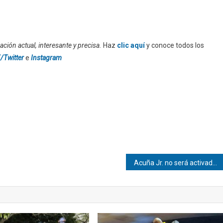
ción actual, interesante y precisa.
Haz
clic aquí
y conoce todos los
/Twitter
e
Instagram
Acuña Jr. no será activado todavía por los Bravos