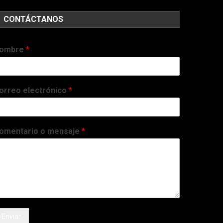
CONTÁCTANOS
ombre
*
orreo electrónico
*
omentario o mensaje
*
Enviar