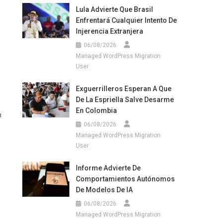
Lula Advierte Que Brasil
Enfrentará Cualquier Intento De
Injerencia Extranjera
06/08/2026
Managed WordPress Migration
User
Exguerrilleros Esperan A Que
De La Espriella Salve Desarme
En Colombia
n
06/08/2026
Managed WordPress Migration
User
Informe Advierte De
Comportamientos Autónomos
De Modelos De IA
06/08/2026
Managed WordPress Migration