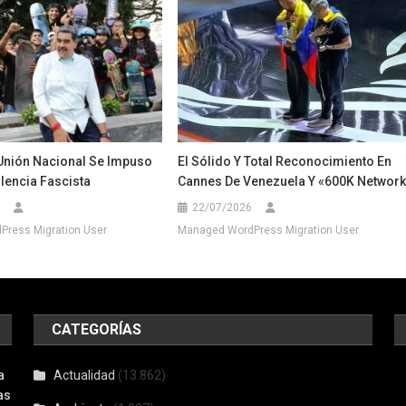
Unión Nacional Se Impuso
El Sólido Y Total Reconocimiento En
lencia Fascista
Cannes De Venezuela Y «600K Network
22/07/2026
ress Migration User
Managed WordPress Migration User
CATEGORÍAS
a
Actualidad
(13.862)
as