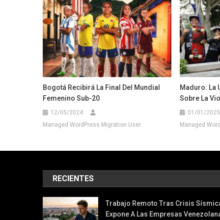
Bogotá Recibirá La Final Del Mundial
Maduro: La 
Femenino Sub-20
Sobre La Vio
12/05/2024
01/01/2025
Managed WordPress Migration User
Managed WordP
RECIENTES
Trabajo Remoto Tras Crisis Sísmic
Expone A Las Empresas Venezolan