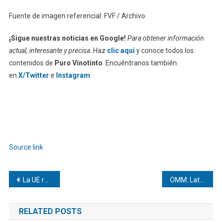
Fuente de imagen referencial: FVF / Archivo
¡Sigue nuestras noticias en Google!
Para obtener información
actual, interesante y precisa
. Haz
clic aquí
y conoce todos los
contenidos de
Puro Vinotinto
. Encuéntranos también
en
X/Twitter
e
Instagram
Source link
Navegación
La UE recorrrió 12 kilómetros de Caracas en bicicleta para apoyar a la comunidad LGTBI
OMM: Latinoamérica vivió episodios de calor extremo «sin precedentes» en 2025
de
RELATED POSTS
entradas