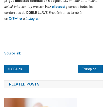
¡Sigue nuestras noticias en Google!
Para obtener información
actual, interesante y precisa.
Haz
clic aquí
y conoce todos los
contenidos de
DOBLE LLAVE
. Encuéntranos también
en
X/Twitter
e
Instagram
Source link
Navegación
OEA asegura estar «lista» para apoyar un proceso electoral en Venezuela
Trump construirá una «relación sólida» con Colombia tras la victoria de De la Espriella
de
RELATED POSTS
entradas