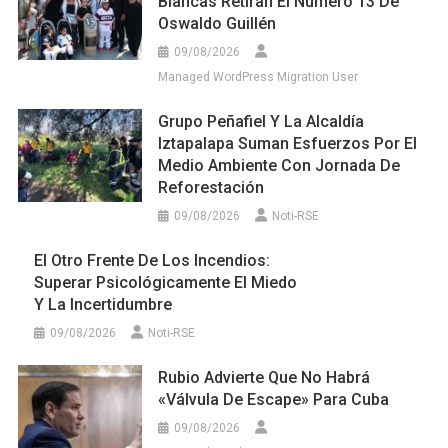
Blancas Retiran El Número 13 De
Oswaldo Guillén
09/08/2026
Managed WordPress Migration User
Grupo Peñafiel Y La Alcaldía
Iztapalapa Suman Esfuerzos Por El
Medio Ambiente Con Jornada De
Reforestación
09/08/2026
Noti-RSE
El Otro Frente De Los Incendios:
Superar Psicológicamente El Miedo
Y La Incertidumbre
09/08/2026
Noti-RSE
Rubio Advierte Que No Habrá
«válvula De Escape» Para Cuba
09/08/2026