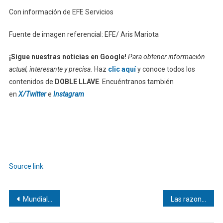
Con información de EFE Servicios
Fuente de imagen referencial: EFE/ Aris Mariota
¡Sigue nuestras noticias en Google!
Para obtener información
actual, interesante y precisa.
Haz
clic aquí
y conoce todos los
contenidos de
DOBLE LLAVE
. Encuéntranos también
en
X/Twitter
e
Instagram
Source link
Navegación
Mundial: Partidazos definen el futuro de Portugal, Colombia e Inglaterra
Las razones detrás de la renuncia del primer ministro británico Keir Starmer
de