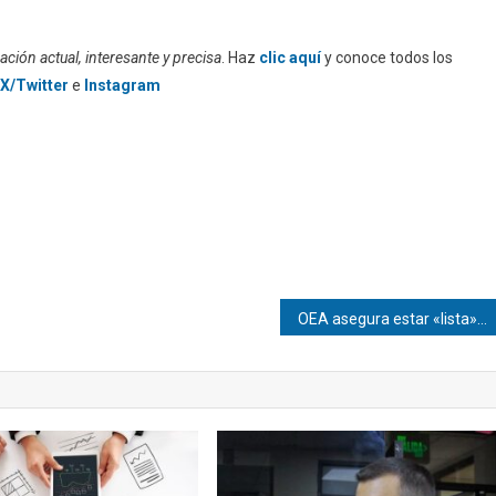
ción actual, interesante y precisa
. Haz
clic aquí
y conoce todos los
X/Twitter
e
Instagram
OEA asegura estar «lista» para apoyar un proceso electoral en Venezuela