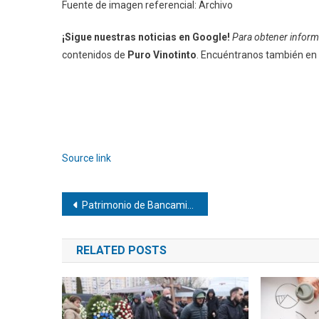
Fuente de imagen referencial: Archivo
¡Sigue nuestras noticias en Google!
Para obtener informa
contenidos de
Puro Vinotinto
. Encuéntranos también en
Source link
Navegación
Patrimonio de Bancamiga es el de mayor crecimiento de la banca en el último año
de
RELATED POSTS
entradas