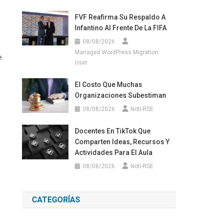
FVF Reafirma Su Respaldo A
Infantino Al Frente De La FIFA
08/08/2026
Managed WordPress Migration
e
User
El Costo Que Muchas
Organizaciones Subestiman
08/08/2026
Noti-RSE
Docentes En TikTok Que
Comparten Ideas, Recursos Y
Actividades Para El Aula
08/08/2026
Noti-RSE
CATEGORÍAS