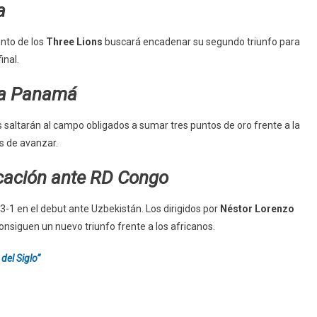
a
nto de los
Three Lions
buscará encadenar su segundo triunfo para
inal.
e a Panamá
tas saltarán al campo obligados a sumar tres puntos de oro frente a la
s de avanzar.
ficación ante RD Congo
a 3-1 en el debut ante Uzbekistán. Los dirigidos por
Néstor Lorenzo
onsiguen un nuevo triunfo frente a los africanos.
del Siglo”