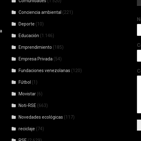
Comunidades
(1.520)
Conciencia ambiental
(221)
N
Deporte
(10)
a
Educación
(1.146)
C
Emprendimiento
(185)
Empresa Privada
(54)
Fundaciones venezolanas
(120)
C
Fútbol
(1)
Movistar
(6)
Noti-RSE
(663)
Novedades ecológicas
(117)
reciclaje
(74)
RSE
(2.629)