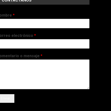
CONTÁCTANOS
ombre
*
orreo electrónico
*
omentario o mensaje
*
Enviar