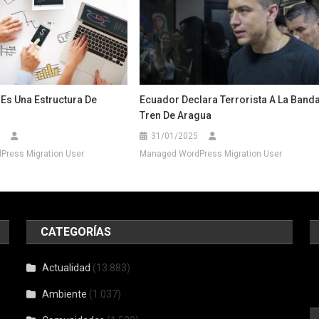
Es Una Estructura De
Ecuador Declara Terrorista A La Band
Tren De Aragua
31/01/2025
ress Migration User
Managed WordPress Migration User
CATEGORÍAS
Actualidad
(13.883)
Ambiente
(1.037)