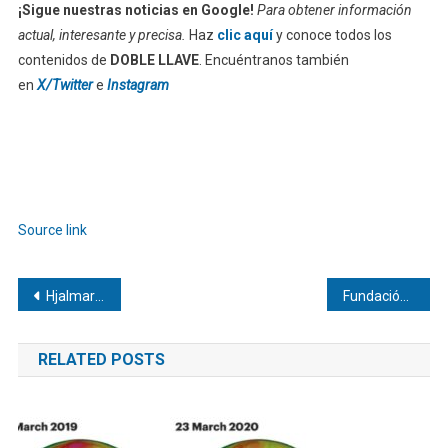
¡Sigue nuestras noticias en Google!
Para obtener información
actual, interesante y precisa.
Haz
clic aquí
y conoce todos los
contenidos de
DOBLE LLAVE
. Encuéntranos también
en
X/Twitter
e
Instagram
Source link
Navegación
Hjalmar Jesús Gibelli Gómez: Seguro de Salud Colectivo
Fundación Randstad alerta sobre la brecha laboral en discapacidad
de
RELATED POSTS
entradas