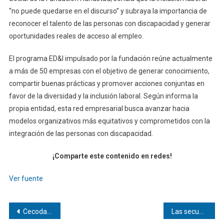
“no puede quedarse en el discurso” y subraya la importancia de
reconocer el talento de las personas con discapacidad y generar
oportunidades reales de acceso al empleo.
El programa ED&I impulsado por la fundación reúne actualmente
a más de 50 empresas con el objetivo de generar conocimiento,
compartir buenas prácticas y promover acciones conjuntas en
favor de la diversidad y la inclusión laboral. Según informa la
propia entidad, esta red empresarial busca avanzar hacia
modelos organizativos más equitativos y comprometidos con la
integración de las personas con discapacidad.
¡Comparte este contenido en redes!
Ver fuente
Navegación
Cecodap: La inestabilidad eléctrica frena el desarrollo de niños y adolescentes
Las secuelas de un ictus agrian el carácter de quien lo sufre. Así puede ayudar la familia en la recuperación