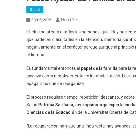
Salud
Noti-RSE
30/05/2026
El ictus no afecta a todas las personas igual. Hay pacient
que padecen dificultades en la atención, memoria,
contr
negativamente en el carácter porque aunque al principio 
el tiempo.
Es fundamental entonces el
papel de la familia
para la r
positiva como negativamente en la rehabilitación. Los/las
apaga, sino que se reorganiza.
El proceso requiere tiempo, repetición, descanso, y sobr
Salud
Patricia Sariñana, neuropsicóloga experta en da
Ciencias de la Educación
de la Universitat Oberta de Ca
“La recuperación no sigue una línea recta; hay avances, e