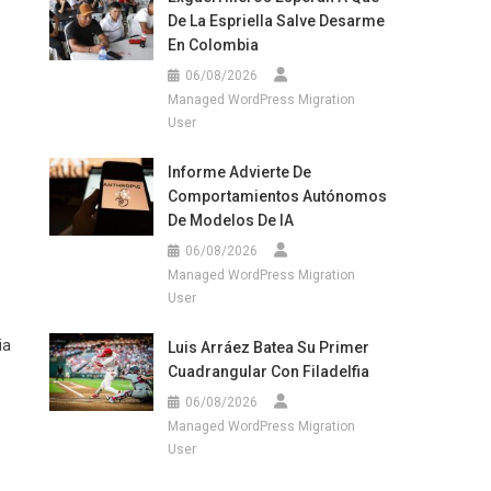
De La Espriella Salve Desarme
En Colombia
06/08/2026
Managed WordPress Migration
User
Informe Advierte De
Comportamientos Autónomos
De Modelos De IA
06/08/2026
Managed WordPress Migration
User
ia
Luis Arráez Batea Su Primer
Cuadrangular Con Filadelfia
06/08/2026
Managed WordPress Migration
User