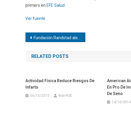
primero en
EFE Salud
.
Ver fuente
Navegación
Fundación Randstad alerta sobre la brecha laboral en discapacidad
de
RELATED POSTS
entradas
Actividad Física Reduce Riesgos De
American Ai
Infarto
En Pro De I
De Seno
06/10/2015
Noti-RSE
14/10/2014