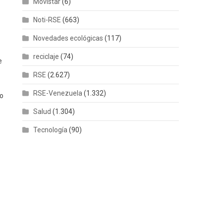
Movistar
(6)
Noti-RSE
(663)
Novedades ecológicas
(117)
reciclaje
(74)
e
RSE
(2.627)
RSE-Venezuela
(1.332)
do
Salud
(1.304)
Tecnología
(90)
s