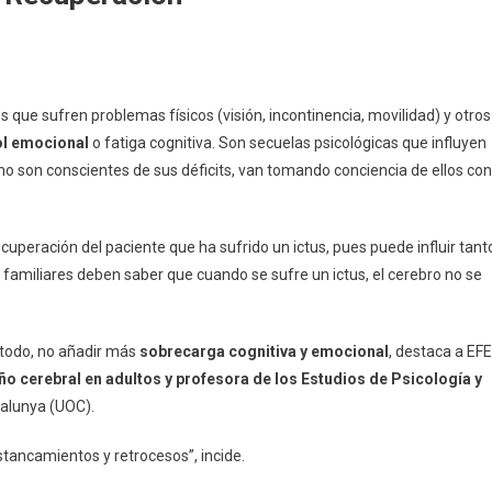
es que sufren problemas físicos (visión, incontinencia, movilidad) y otros
ol emocional
o fatiga cognitiva. Son secuelas psicológicas que influyen
no son conscientes de sus déficits, van tomando conciencia de ellos con
ecuperación del paciente que ha sufrido un ictus, pues puede influir tant
 familiares deben saber que cuando se sufre un ictus, el cerebro no se
e todo, no añadir más
sobrecarga cognitiva y emocional
, destaca a EFE
ño cerebral en adultos y profesora de los Estudios de Psicología y
talunya (UOC).
stancamientos y retrocesos”, incide.