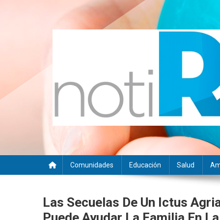
Saltar
al
contenido
Noti RSE
Noticias con sentido responsable
Comunidades
Educación
Salud
Am
Las Secuelas De Un Ictus Agria
Puede Ayudar La Familia En L