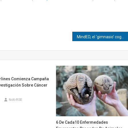
MindED, el ‘gimnasio’ cognitivo para estudiantes de Primaria
rlines Comienza Campaña
nvestigación Sobre Cáncer
Noti-RSE
6 De Cada10 Enfermedades